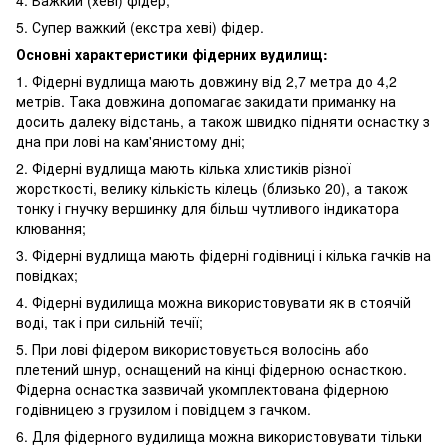
4. Важкий (хеві) фідер;
5. Супер важкий (екстра хеві) фідер.
Основні характеристики фідерних вудилищ:
1. Фідерні вудлища мають довжину від 2,7 метра до 4,2
метрів. Така довжина допомагає закидати приманку на
досить далеку відстань, а також швидко підняти оснастку з
дна при лові на кам'янистому дні;
2. Фідерні вудлища мають кілька хлистиків різної
жорсткості, велику кількість кілець (близько 20), а також
тонку і гнучку вершинку для більш чутливого індикатора
клювання;
3. Фідерні вудлища мають фідерні годівниці і кілька гачків на
повідках;
4. Фідерні вудилища можна використовувати як в стоячій
воді, так і при сильній течії;
5. При лові фідером використовується волосінь або
плетений шнур, оснащений на кінці фідерною оснасткою.
Фідерна оснастка зазвичай укомплектована фідерною
годівницею з грузилом і повідцем з гачком.
6. Для фідерного вудилища можна використовувати тільки