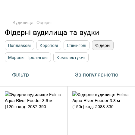
Вудилища
Фідерні
Фідерні вудилища та вудки
Поплавкові
Коропові
Спінінгові
Фідерні
Морські, Тролінгові
Комплектуючі
Фільтр
За популярністю