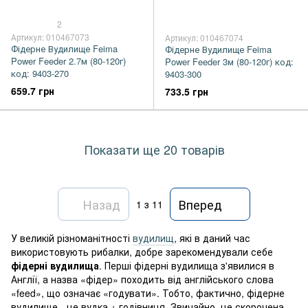
2
Артикул: 010467073
Артикул: 010467074
Фідерне Вудилище Feima
Фідерне Вудилище Feima
Power Feeder 2.7м (80-120г)
Power Feeder 3м (80-120г) код:
код: 9403-270
9403-300
659.7 грн
733.5 грн
Показати ще 20 товарів
Назад
Вперед
1
з 11
У великій різноманітності
вудилищ
, які в даний час
використовують рибалки, добре зарекомендували себе
фідерні вудилища
. Перші фідерні вудилища з'явилися в
Англії, а назва «фідер» походить від англійського слова
«feed», що означає «годувати». Тобто, фактично, фідерне
вудилище - це вудка + годівниця.
Звичайно, це скорочена