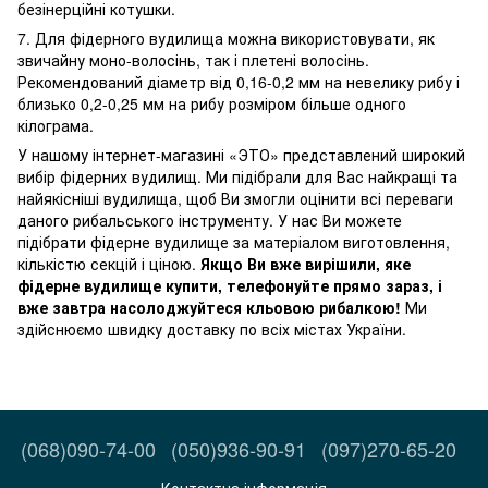
безінерційні котушки.
7. Для фідерного вудилища можна використовувати, як
звичайну моно-волосінь, так і плетені волосінь.
Рекомендований діаметр від 0,16-0,2 мм на невелику рибу і
близько 0,2-0,25 мм на рибу розміром більше одного
кілограма.
У нашому інтернет-магазині «ЭТО» представлений широкий
вибір фідерних вудилищ. Ми підібрали для Вас найкращі та
найякісніші вудилища, щоб Ви змогли оцінити всі переваги
даного рибальського інструменту. У нас Ви можете
підібрати фідерне вудилище за матеріалом виготовлення,
кількістю секцій і ціною.
Якщо Ви вже вирішили, яке
фідерне вудилище купити, телефонуйте прямо зараз, і
вже завтра насолоджуйтеся кльовою рибалкою!
Ми
здійснюємо швидку доставку по всіх містах України.
(068)090-74-00
(050)936-90-91
(097)270-65-20