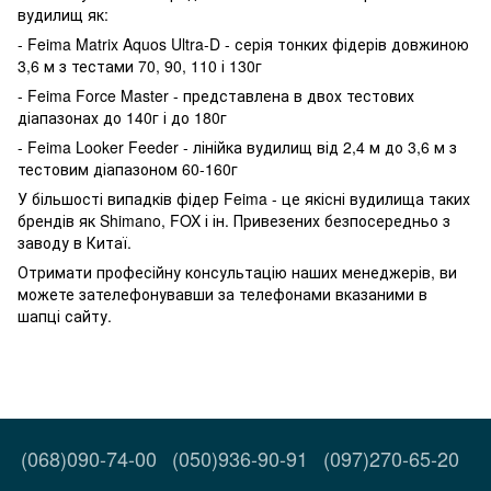
вудилищ як:
- Feima Matrix Aquos Ultra-D - серія тонких фідерів довжиною
3,6 м з тестами 70, 90, 110 і 130г
- Feima Force Master - представлена ​​в двох тестових
діапазонах до 140г і до 180г
- Feima Looker Feeder - лінійка вудилищ від 2,4 м до 3,6 м з
тестовим діапазоном 60-160г
У більшості випадків фідер Feima - це якісні вудилища таких
брендів як Shimano, FOX і ін. Привезених безпосередньо з
заводу в Китаї.
Отримати професійну консультацію наших менеджерів, ви
можете зателефонувавши за телефонами вказаними в
шапці сайту.
(068)090-74-00
(050)936-90-91
(097)270-65-20