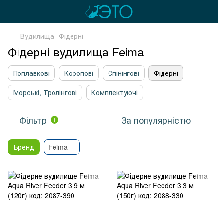
Вудилища
Фідерні
Фідерні вудилища Feima
Поплавкові
Коропові
Спінінгові
Фідерні
Морські, Тролінгові
Комплектуючі
Фільтр
За популярністю
1
Бренд
Feima