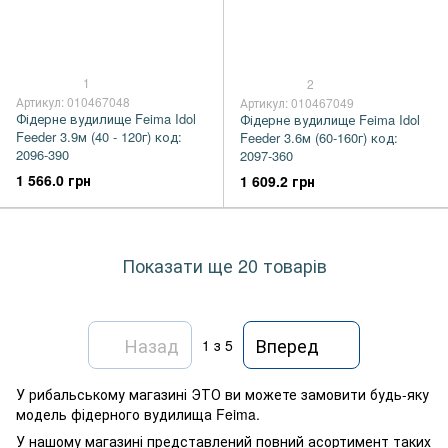
1
2
Артикул: 010467048
Артикул: 010467049
Фідерне вудилище Feima Idol
Фідерне вудилище Feima Idol
Feeder 3.9м (40 - 120г) код:
Feeder 3.6м (60-160г) код:
2096-390
2097-360
1 566.0 грн
1 609.2 грн
Показати ще 20 товарів
Назад
Вперед
1
з 5
У рибальському магазині ЭТО ви можете замовити будь-яку
модель фідерного вудилища Feima.
У нашому магазині представлений повний асортимент таких