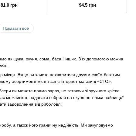
81.0 грн
94.5 грн
Показати все
мо як щука, окуня, сома, баса і інших. З їх допомогою можна
иччю.
ір місця. Якщо ви хочете похвалитися друзям своїм багатим
икому асортименті містяться в інтернет-магазині «ЄТО».
блери ви можете прямо зараз, не встаючи зі зручного крісла.
дає можливість надавати вобрели на окуня не тільки найвищої
мати задоволення від риболовлі.
иробу, а також його граничну надійність. Ми закуповуємо