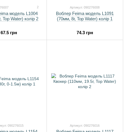
2
276007
Артикул: 090276008
eima модель L1004
Воблер Feima модель L1091
г, Top Water) колір 2
(70мм, 8г, Top Water) колір 1
67.5 грн
74.3 грн
икул: 090276015
Артикул: 090276016
eima модель L1154
Воблер Feima модель L1117