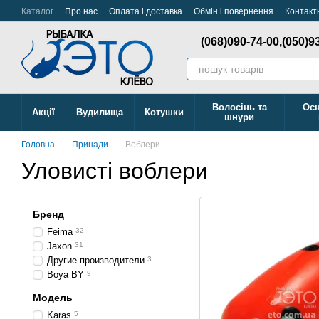
Перейти до основного контенту
Каталог
Про нас
Оплата і доставка
Обмін і повернення
Контакт
Відстежити Замовлення
(068)090-74-00,
(050)9
Волосінь та
Осн
Акції
Вудилища
Котушки
шнури
Головна
Принади
Воблери
Уловисті воблери
Бренд
Feima
32
Jaxon
31
Другие производители
3
Boya BY
9
Модель
Karas
5