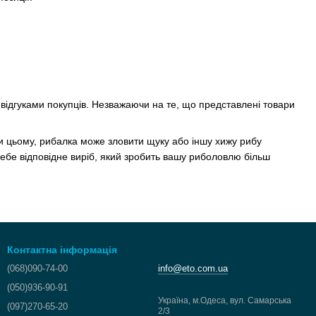
відгуками покупців. Незважаючи на те, що представлені товари
и цьому, рибалка може зловити щуку або іншу хижу рибу
 себе відповідне виріб, який зробить вашу риболовлю більш
Контактна інформація
(068)090-74-00
info@eto.com.ua
(050)936-90-91
Україна, м.Одеса, вул. Самарська
(097)270-65-20
2/3