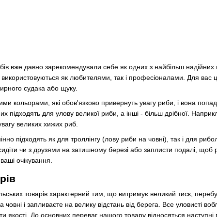
ів вже давно зарекомендували себе як одних з найбільш надійних в
 використовуються як любителями, так і професіоналами. Для вас це
жирного судака або щуку.
ими кольорами, які обов'язково привернуть увагу риби, і вона попа
них підходять для улову великої риби, а інші - більш дрібної. Напр
вагу великих хижих риб.
інно підходять як для троллінгу (лову риби на човні), так і для ри
сидіти чи з друзями на затишному березі або заплисти подалі, щоб
ваші очікування.
рів
ських товарів характерний тим, що витримує великий тиск, перебув
 човні і запливаєте на велику відстань від берега. Все уловисті воб
ти якості. До основних переваг нашого товару відносяться наступні п