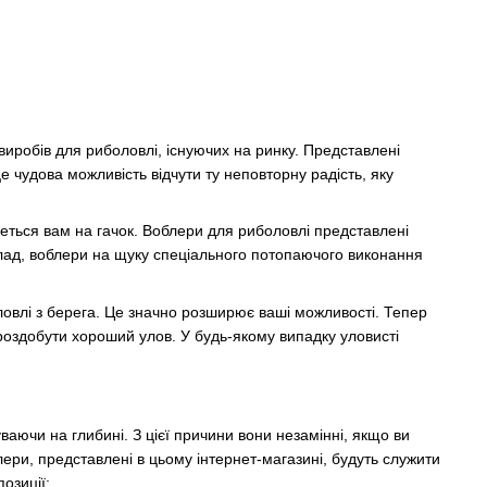
иробів для риболовлі, існуючих на ринку. Представлені
 чудова можливість відчути ту неповторну радість, яку
деться вам на гачок. Воблери для риболовлі представлені
иклад, воблери на щуку спеціального потопаючого виконання
боловлі з берега. Це значно розширює ваші можливості. Тепер
 роздобути хороший улов. У будь-якому випадку уловисті
аючи на глибині. З цієї причини вони незамінні, якщо ви
лери, представлені в цьому інтернет-магазині, будуть служити
озиції: