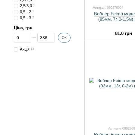
2,5/3,0
1
Артикул: 090276004
0,5 - 2
1
Воблер Feima моде
0,5 - 3
2
(85мм, 7г, 0-1,5м)
Ціна, грн
81.0 грн
Від Ціна, грн
До Ціна, грн
ОК
Акція
14
Артикул: 090276
Воблер Feima моде