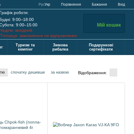
Порівняння
Рус
Укр
Бажання
Вхід
н
Графік роботи:
Будні: 9:00–18:00
Субота: 9:00–15:00
Мій кошик
Неділя: вихідний
П’ятниця: замовлення не відправляємо
Туризм та
Зимова
Подарункові
яг
кемпінг
рибалка
сертифікати
стю
спочатку дешевше
за назвою
Відображення: