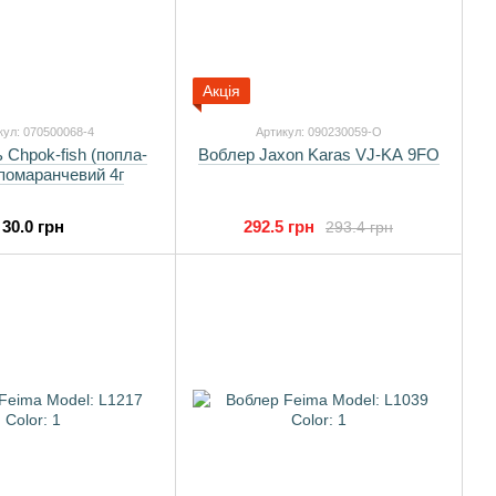
Акція
кул: 070500068-4
Артикул: 090230059-O
Chpok-fish (попла-
Воблер Jaxon Karas VJ-KA 9FO
помаранчевий 4г
30.0 грн
292.5 грн
293.4 грн