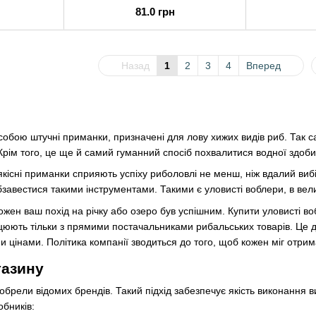
81.0 грн
Назад
1
2
3
4
Вперед
бою штучні приманки, призначені для лову хижих видів риб. Так са
 Крім того, це ще й самий гуманний спосіб похвалитися водної здоб
кісні приманки сприяють успіху риболовлі не менш, ніж вдалий виб
завестися такими інструментами. Такими є уловисті воблери, в вел
жен ваш похід на річку або озеро був успішним. Купити уловисті во
ацюють тільки з прямими постачальниками рибальських товарів. Це 
ими цінами. Політика компанії зводиться до того, щоб кожен міг отри
газину
обрели відомих брендів. Такий підхід забезпечує якість виконання в
бників: