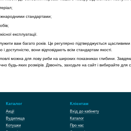
теріал;
міжнародними стандартами;
обів;
якісної експлуатації.
лужити вам багато років. Це регулярно підтверджується щасливими 
 і доступністю, вони відповідають всім стандартам якості.
ловлі можна для лову риби на широких показниках глибини. Завдяк
чно будь-яких розмірів. Дзвоніть, заходьте на сайт і вибирайте для
Каталог
Клієнтам
Акції
Вхід до кабінету
Вудилища
Каталог
Котушки
Про нас