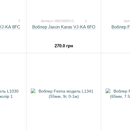
3
Артикул: 090230053-O
1
Арт
 VJ-KA 8FC
Воблер F
Воблер Jaxon Karas VJ-KA 6FO
270.0 грн