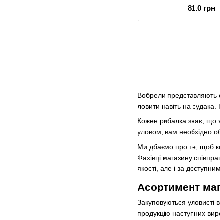
81.0 грн
Вобрели представляють со
ловити навіть на судака.
Кожен рибалка знає, що я
уловом, вам необхідно об
Ми дбаємо про те, щоб ко
Фахівці магазину співпр
якості, але і за доступн
Асортимент ма
Закуповуються уловисті в
продукцію наступних виро