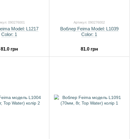
икул: 090276001
Артикул: 090276002
eima Model: L1217
Воблер Feima Model: L1039
Color: 1
Color: 1
81.0 грн
81.0 грн