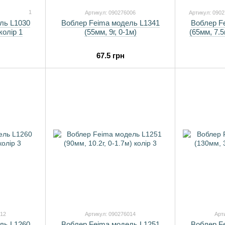
1
Артикул: 090276006
Артикул: 090
ль L1030
Воблер Feima модель L1341
Воблер F
 колір 1
(55мм, 9г, 0-1м)
(65мм, 7.5
67.5 грн
012
Артикул: 090276014
Арт
ль L1260
Воблер Feima модель L1251
Воблер F