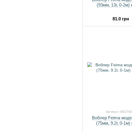
(93мм, 13г, 0-2м) 
81.0 грн
Артикул: 090276
Воблер Feima моде
(75мм, 9.2г, 0-1м)