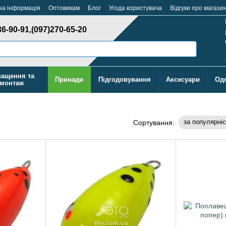
на інформація
Оптовикам
Блог
Угода користувача
Відгуки про магази
36-90-91,
(097)270-65-20
ащення та
Принади
Підгодовування
Аксесуари
Од
монтаж
за популярні
Сортування: