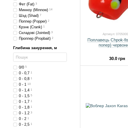
Фет (Fat)
3
Минноу (Minnow)
14
Шэд (Shad)
7
Поппер (Popper)
2
Крэнк (Crank)
1
Складові (Jointed)
3
Артикул: 070500
Проппер (Propbait)
2
Поплавець Chpok-fis
попер) червони
Глибина занурення, м
30.0 грн
0/0
5
0 - 0,7
1
0 - 0,8
1
0 - 1
10
0 - 1,4
1
0 - 1,5
5
0 - 1,7
1
0 - 1,8
1
0 - 1.2
3
0 - 2
1
0 - 2,5
1