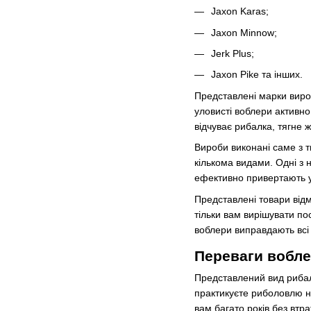
Jaxon Karas;
Jaxon Minnow;
Jerk Plus;
Jaxon Pike та інших.
Представлені марки вироб
уловисті воблери активно
відчуває рибалка, тягне 
Вироби виконані саме з т
кількома видами. Одні з 
ефективно привертають у
Представлені товари відм
тільки вам вирішувати по
воблери виправдають всі 
Переваги вобле
Представлений вид рибаль
практикуєте риболовлю на
вам багато років без втра