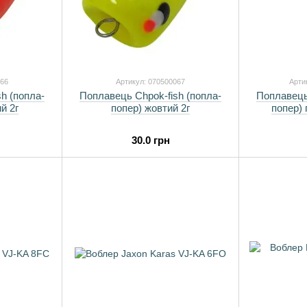
066
Артикул: 070500067
Арти
h (попла-
Поплавець Chpok-fish (попла-
Поплавець 
й 2г
попер) жовтий 2г
попер) 
30.0 грн