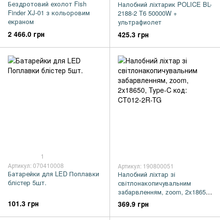
Бездротовий ехолот Fish
Налобний ліхтарик POLICE BL-
Finder XJ-01 з кольоровим
2188-2 T6 50000W +
екраном
ультрафиолет
2 466.0 грн
425.3 грн
1
Артикул: 070410008
Артикул: 190800051
Батарейки для LED Поплавки
Налобний ліхтар зі
блістер 5шт.
світлонакопичувальним
забарвленням, zoom, 2x18650,
Type-C код: CT012-2R-TG
101.3 грн
369.9 грн