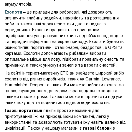
акумуляторів.
Ехолоти
– це прилади для риболовлі, які дозволяють
визначити глибину водойми, наявність та розташування
риби, а також інші характеристики дна та водного
середовища. Ехолоти працюють за принципом
відображення ультразвукових хвиль від об'єктів під водою
та передачі інформації на екран приладу. Ехолоти бувають
різних типів: портативні, стаціонарні, бездротові, з GPS та
картами. Ехолоти допомагають рибалкам вибрати
оптимальне місце для лову, підібрати правильну снасть та
приманку, а також уникнути зачепів та втрати снастей.
На сайті інтернет-магазину ЕТО ви знайдете широкий вибір
ехолотів від різних виробників, таких як Garmin, Lowrance,
Humminbird, Deeper та інших. Ви можете вибрати ехолот за
ціною, функціоналом, розміром екрана, дальністю дії та
іншими параметрами. Також ви можете прочитати відгуки
інших покупців та подивитися відеоогляди ехолотів.
Газові портативні плити
просто незамінні для
приготування їжі на природі. Вони компактні, легкі у
використанні та дозволяють готувати їжу навіть далеко від
цивілізації. Також у нашому магазині є
газові балони
з