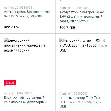
Артикул: 210680003
Артикул: 190200039
Решiтка-гриль Stanson велика
Акумуляторна батарея CR425
69*41*6.5см код: MH-0085
3.6V (2 шт) + універсальний
зарядний пристрій
322.7 грн
160.7 грн
Відео
Артикул: 190200040
Артикул: 190800043
Електронний портативний
Налобний ліхтар T105-T6 +
крючков’яз акумуляторний
COB, zoom, 2×18650, micro
USB