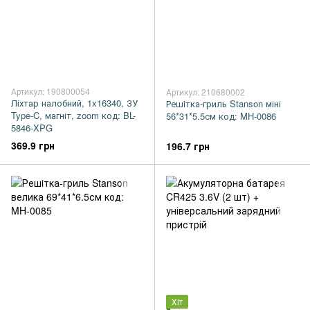
Артикул: 190800054
Артикул: 210680002
Ліхтар налобний, 1x16340, ЗУ
Решiтка-гриль Stanson міні
Type-C, магніт, zoom код: BL-
56*31*5.5см код: MH-0086
5846-XPG
369.9 грн
196.7 грн
Хіт