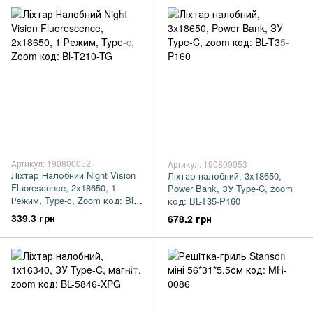
Артикул: 190800052
Артикул: 190800053
Ліхтар Налобний Night Vision
Ліхтар налобний, 3x18650,
Fluorescence, 2x18650, 1
Power Bank, ЗУ Type-C, zoom
Режим, Type-c, Zoom код: Bl-
код: BL-T35-P160
T210-TG
339.3 грн
678.2 грн