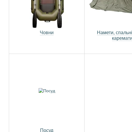
Човни
Намети, спальні
каремат
Посуд