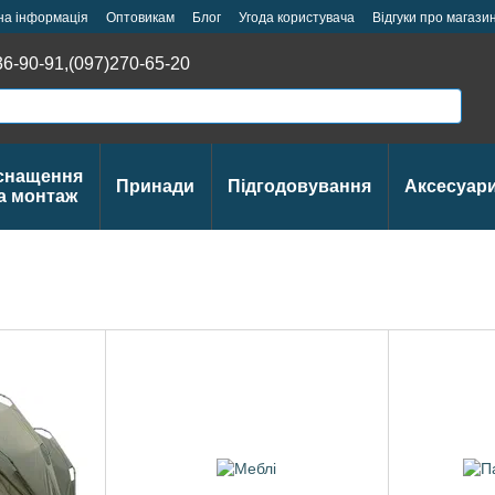
на інформація
Оптовикам
Блог
Угода користувача
Відгуки про магази
36-90-91,
(097)270-65-20
снащення
Принади
Підгодовування
Аксесуар
а монтаж