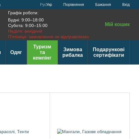
Порівняння
Рус
Укр
Бажання
Вхід
н
Графік роботи:
Будні: 9:00–18:00
Мій кошик
Субота: 9:00–15:00
Неділя: вихідний
П’ятниця: замовлення не відправляємо
Туризм
Зимова
Подарункові
и
Одяг
та
рибалка
сертифікати
кемпінг