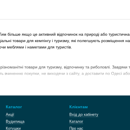
им більше якщо це активний відпочинок на природі або туристична 
ціальні товари для кемпінгу і туризму, які полегшують розміщення на
уючи меблями і наметами для туристів.
зноманітні товари для туризму, відпочинку та риболовлі. Завдяки т
ть вчиненню покупки, не виходячи з сайту, а доставити по Одесі або
редставлені:
а, клапани.
Каталог
Клієнтам
Акції
Вхід до кабінету
Вудилища
Каталог
Котушки
Про нас