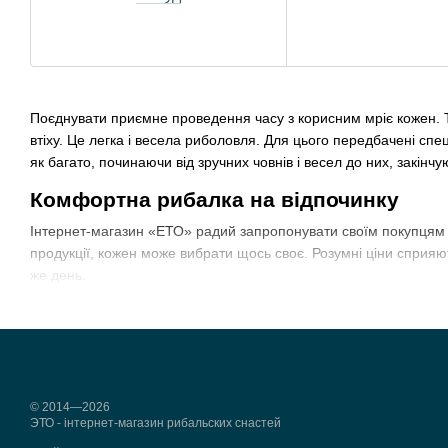
Поєднувати приємне проведення часу з корисним мріє кожен. Т
втіху. Це легка і весела риболовля. Для цього передбачені спе
як багато, починаючи від зручних човнів і весел до них, закінч
Комфортна рибалка на відпочинку
Інтернет-магазин «ЕТО» радий запропонувати своїм покупцям рі
продукції, кожен може вибрати щось своє. Розумні ціни сприяю
же день.
Товари для туризму та відпочинку в інтернет-магазині «ЕТО» п
Човни гумові
та комплектуючі до них: насоси, мотори, весл
Меблі
: стільці, столи і сидіння, надувні подушки.
Намети
.
© 2014—2026
ЭТО - інтернет-магазин рибальских снастей
Мангали
та складові до них.