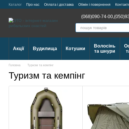
Перейти до основного контенту
Каталог
Про нас
Оплата і доставка
Обмін і повернення
Контакт
Відстежити Замовлення
(068)090-74-00,
(050)9
Волосінь
О
Акції
Вудилища
Котушки
та шнури
т
Головна
Туризм та кемпінг
Туризм та кемпінг