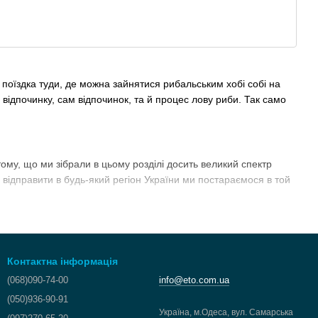
поїздка туди, де можна зайнятися рибальським хобі собі на
 відпочинку, сам відпочинок, та й процес лову риби. Так само
ому, що ми зібрали в цьому розділі досить великий спектр
 відправити в будь-який регіон України ми постараємося в той
Контактна інформація
(068)090-74-00
info@eto.com.ua
(050)936-90-91
Україна, м.Одеса, вул. Самарська