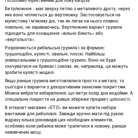
і особливо ефективним для лову капрпа.
Ветрлюжное - має зверху петлю з металевого дроту, через
яке воно чіпляється до вертлюжку. Застосовується на
мулистому і м'якому дні, так як лягає на нього плавно,
повільно, не зариваючись. Вертлюжних варіант грузила
підходить для оснащення «вільно біжить» або
«вертольота».
Розрізняються рибальські грузила і за формою:
грушоподібні, кулясті, овальні, плоскі. Найбільш
універсальним є грушоподібне грузило. Воно не буде
скочуватися на брівках і схилах, як, наприклад, це можуть
зробити кулясті моделі.
Якщо раніше грузила виготовлялися просто з металу, то
сьогодні є варіанти з декоративним захисним покриттям.
Можна вибрати забарвлення, що імітує колір дна водойми. А
спеціальне покриття на довше збереже предмет цілісності.
В інтернет-магазині «ЄТО» ви можете купити набори
вантажив для риболовлі. Завжди зручно мати під рукою
відразу кілька різновидів цих необхідних елементів,
особливо коли рибалка може трапитися в новому, раніше
невивчених місці.