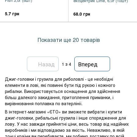
Fish 3,0г (5шт)
ексцентрик Lime, 6,0г (10шт)
5.7 грн
68.0 грн
Показати ще 20 товарів
Назад
Вперед
1
з 4
Джиг-головки і грузила для риболовлі - це необхідні
елементи в лові, які повинні бути під рукою і кожного
рибалки. Використовується оснащення для здійснення
більш далекого закидання, притоплення приманки, і
вирівнювання поплавка по ватерлінії.
В інтернет-магазині «ЄТО» ви зможете вибрати і купити
джиг-головки, рибальські грузила і інше спорядження для
лову. У нас завжди прийнятні ціни, весь товар від надійних
виробників і ми відповідаємо за якість. Неважливо, в якій
точці країни ви перебуваєте, ми робимо доставку по всій