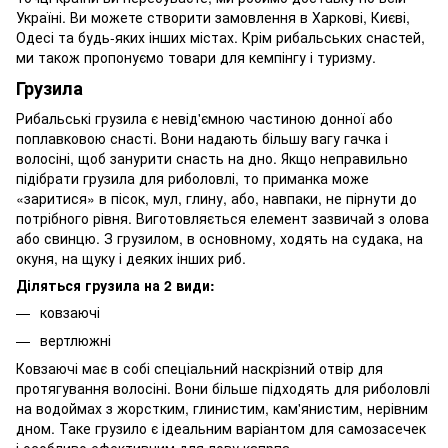
Україні. Ви можете створити замовлення в Харкові, Києві,
Одесі та будь-яких інших містах. Крім рибальських снастей,
ми також пропонуємо товари для кемпінгу і туризму.
Грузила
Рибальські грузила є невід'ємною частиною донної або
поплавковою снасті. Вони надають більшу вагу гачка і
волосіні, щоб занурити снасть на дно. Якщо неправильно
підібрати грузила для риболовлі, то приманка може
«заритися» в пісок, мул, глину, або, навпаки, не пірнути до
потрібного рівня. Виготовляється елемент зазвичай з олова
або свинцю. З грузилом, в основному, ходять на судака, на
окуня, на щуку і деяких інших риб.
Діляться грузила на 2 види:
ковзаючі
вертлюжні
Ковзаючі має в собі спеціальний наскрізний отвір для
протягування волосіні. Вони більше підходять для риболовлі
на водоймах з жорстким, глинистим, кам'янистим, нерівним
дном. Таке грузило є ідеальним варіантом для самозасечек