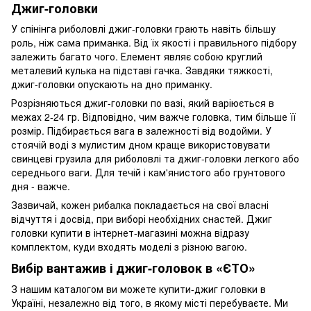
Джиг-головки
У спінінга риболовлі джиг-головки грають навіть більшу
роль, ніж сама приманка. Від їх якості і правильного підбору
залежить багато чого. Елемент являє собою круглий
металевий кулька на підставі гачка. Завдяки тяжкості,
джиг-головки опускають на дно приманку.
Розрізняються джиг-головки по вазі, який варіюється в
межах 2-24 гр. Відповідно, чим важче головка, тим більше її
розмір. Підбирається вага в залежності від водойми. У
стоячій воді з мулистим дном краще використовувати
свинцеві грузила для риболовлі та джиг-головки легкого або
середнього ваги. Для течій і кам'янистого або грунтового
дня - важче.
Зазвичай, кожен рибалка покладається на свої власні
відчуття і досвід, при виборі необхідних снастей. Джиг
головки купити в інтернет-магазині можна відразу
комплектом, куди входять моделі з різною вагою.
Вибір вантажив і джиг-головок в «ЄТО»
З нашим каталогом ви можете купити-джиг головки в
Україні, незалежно від того, в якому місті перебуваєте. Ми