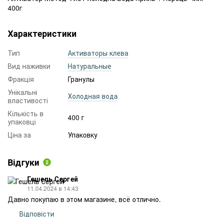
400г
Характеристики
Тип
Активаторы клева
Вид наживки
Натуральные
Фракція
Гранулы
Унікальні
Холодная вода
властивості
Кількість в
400 г
упаковці
Ціна за
Упаковку
Відгуки
2
Гешель Сергей
11.04.2024 в 14:43
Давно покупаю в этом магазине, всё отлично.
Відповісти