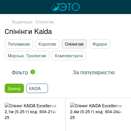
Вудилища
Спінінгові
Спінінги Kaida
Поплавкові
Коропові
Спінінгові
Фідерні
Морські, Тролінгові
Комплектуючі
Фільтр
За популярністю
1
Бренд
KAIDA