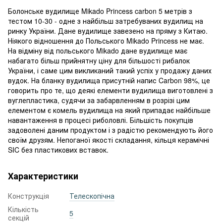
Болонське вудилище Mikado Princess carbon 5 метрів з
тестом 10-30 - одне з найбільш затребуваних вудилищ на
ринку України. Дане вудилище завезено на пряму з Китаю.
Ніякого відношення до Польського Mikado Princess не має.
На відміну від польського Mikado дане вудилище має
набагато більш прийнятну ціну для більшості рибалок
України, і саме цим викликаний такий успіх у продажу даних
вудок. На бланку вудилища присутній напис Carbon 98%, це
говорить про те, що деякі елементи вудилища виготовлені з
вуглепластика, судячи за забарвленням в розрізі цим
елементом є комель вудилища на який припадає найбільше
навантаження в процесі риболовлі. Більшість покупців
задоволені даним продуктом і з радістю рекомендують його
своїм друзям. Непоганої якості складання, кільця керамічні
SIC без пластикових вставок.
Характеристики
Конструкція
Телескопічна
Кількість
5
секцій