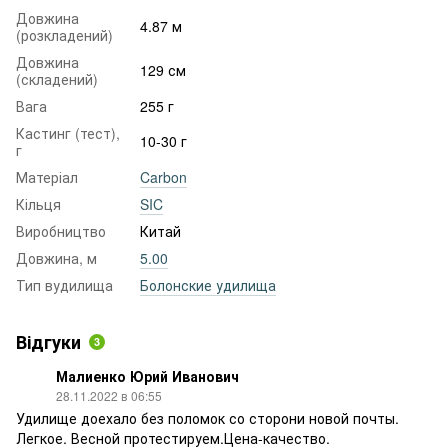
Довжина
4.87 м
(розкладений)
Довжина
129 см
(складений)
Вага
255 г
Кастинг (тест),
10-30 г
г
Матеріал
Carbon
Кільця
SIC
Виробництво
Китай
Довжина, м
5.00
Тип вудилища
Болонские удилища
Відгуки
3
Малиенко Юрий Иванович
28.11.2022 в 06:55
Удилище доехало без поломок со сторони новой почты.
Легкое. Весной протестируем.Цена-качество.