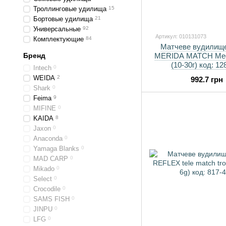
Троллинговые удилища
15
Бортовые удилища
21
Универсальные
92
Артикул: 010131073
Комплектующие
84
Матчеве вудилищ
Бренд
MERIDA MATCH Med
(10-30г) код: 12
Intech
0
WEIDA
2
992.7 грн
Shark
0
Feima
9
MIFINE
0
KAIDA
8
Jaxon
0
Anacondа
0
Yamaga Blanks
0
MAD CARP
0
Mikado
0
Select
0
Crocodile
0
SAMS FISH
0
JINPU
0
LFG
0