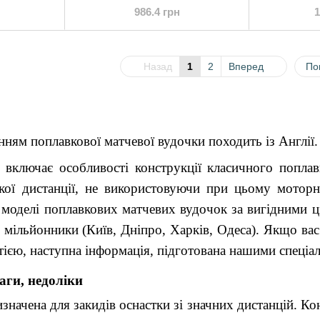
986.4 грн
1
Назад
1
2
Вперед
По
нням поплавкової матчевої вудочки походить із Англії.
включає особливості конструкції класичного попла
икої дистанції, не використовуючи при цьому мото
 моделі поплавкових матчевих вудочок за вигідними ц
 мільйонники (Київ, Дніпро, Харків, Одеса). Якщо вас
тією, наступна інформація, підготована нашими спеціа
аги, недоліки
значена для закидів оснастки зі значних дистанцій. К