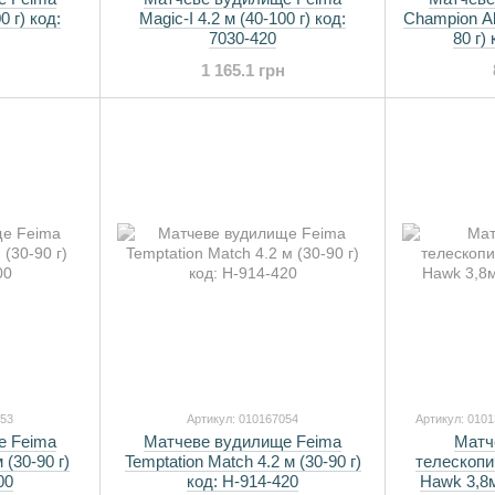
0 г) код:
Magic-I 4.2 м (40-100 г) код:
Champion Al
7030-420
80 г)
1 165.1 грн
053
Артикул: 010167054
Артикул: 010
е Feima
Матчеве вудилище Feima
Матч
 (30-90 г)
Temptation Match 4.2 м (30-90 г)
телескопи
00
код: H-914-420
Hawk 3,8м