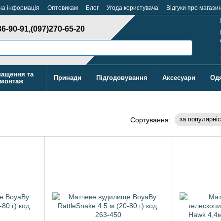
на інформація
Оптовикам
Блог
Угода користувача
Відгуки про магази
36-90-91,
(097)270-65-20
ащення та
Принади
Підгодовування
Аксесуари
Од
монтаж
за популярні
Сортування: