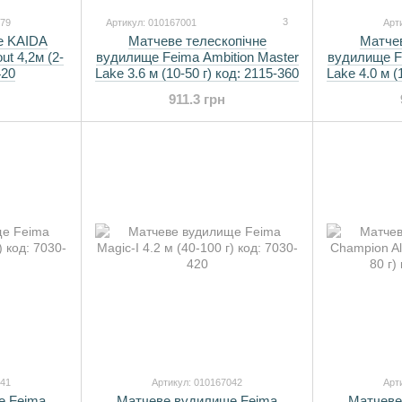
3
079
Артикул: 010167001
Арт
е KAIDA
Матчеве телескопічне
Матчев
ut 4,2м (2-
вудилище Feima Ambition Master
вудилище Fe
420
Lake 3.6 м (10-50 г) код: 2115-360
Lake 4.0 м (
911.3 грн
041
Артикул: 010167042
Арт
е Feima
Матчеве вудилище Feima
Матчеве