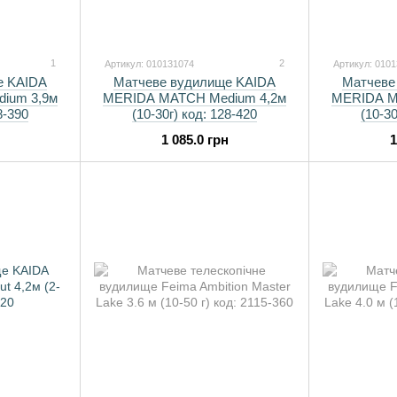
1
2
Артикул: 010131074
Артикул: 010
е KAIDA
Матчеве вудилище KAIDA
Матчеве
ium 3,9м
MERIDA MATCH Medium 4,2м
MERIDA M
8-390
(10-30г) код: 128-420
(10-30
1 085.0 грн
1