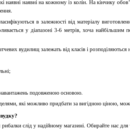
які наявні наявні на кожному із колін. На кінчику обов
ення.
асифікуються в залежності від матеріалу виготовлен
ливається у діапазоні 3-6 метрів, хоча найбільшим 
атчевих вудилищ залежать від класів і розподіляються 
льні;
 навантажень подовженою основою.
делями, які можливо придбати за вигідною ціною, можн
 вудку?
 рибалки слід у надійному магазині. Обирайте нас для 