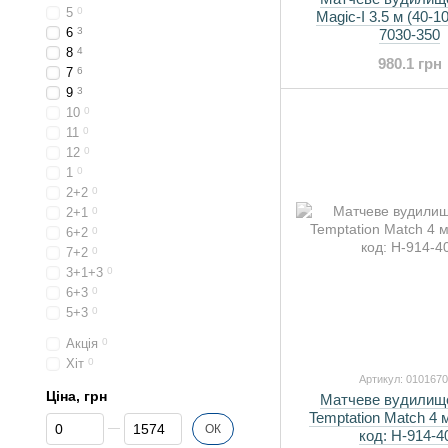
5
0
Magic-I 3.5 м (40-10
6
3
7030-350
8
4
980.1 грн
7
6
9
3
10
0
11
0
12
0
1
0
2+2
0
2+1
0
6+2
0
7+2
0
3+1+3
0
6+3
0
5+3
0
Акція
0
Хіт
0
Артикул: 010167
Ціна, грн
Матчеве вудилищ
Temptation Match 4 м
Від Ціна, грн
До Ціна, грн
ОК
код: H-914-4