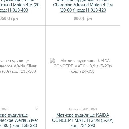
lround Match 4 м (20-
Champion Allround Match 4.2 м
 код: H-913-400
(20-80 г) код: H-913-420
856.8 грн
986.4 грн
2
131076
Артикул: 010131071
еве вудилище
Матчеве вудилище KAIDA
ческое Weida Silver
CONCEPT MATCH 3,9м (5-20г)
 (80г) код: 135-380
код: 724-390