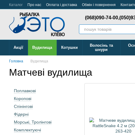
Перейти до основного контенту
Каталог
Про нас
Оплата і доставка
Обмін і повернення
Контакт
Відстежити Замовлення
(068)090-74-00,
(050)9
Волосінь та
Осн
Акції
Вудилища
Котушки
шнури
Головна
Вудилища
Матчеві вудилища
Поплавкові
Коропові
Спінінгові
Фідерні
Морські, Тролінгові
Комплектуючі