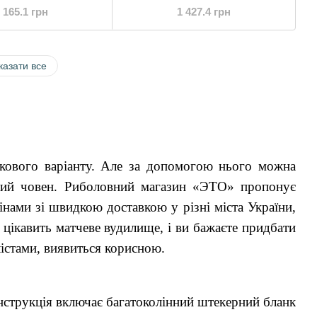
 165.1 грн
1 427.4 грн
казати все
вкового варіанту. Але за допомогою нього можна
рний човен. Риболовний магазин «ЭТО» пропонує
інами зі швидкою доставкою у різні міста України,
 цікавить матчеве вудилище, і ви бажаєте придбати
лістами, виявиться корисною.
онструкція включає багатоколінний штекерний бланк