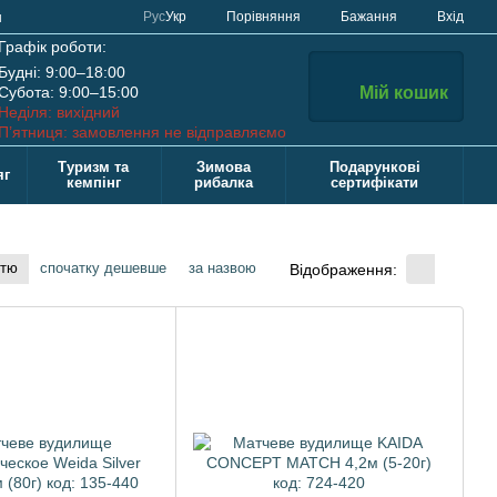
Порівняння
Рус
Укр
Бажання
Вхід
н
Графік роботи:
Будні: 9:00–18:00
Субота: 9:00–15:00
Мій кошик
Неділя: вихідний
П’ятниця: замовлення не відправляємо
Туризм та
Зимова
Подарункові
яг
кемпінг
рибалка
сертифікати
стю
спочатку дешевше
за назвою
Відображення: