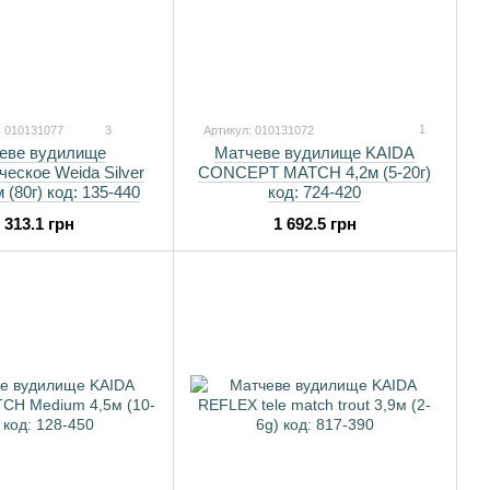
1
: 010131077
3
Артикул: 010131072
Матчеве вудилище KAIDA
еве вудилище
CONCEPT MATCH 4,2м (5-20г)
ческое Weida Silver
код: 724-420
 (80г) код: 135-440
1 692.5 грн
 313.1 грн