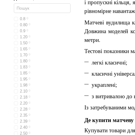
і пропускні кільця, 
рівномірне навантаж
0.8
0
Матчеві вудилища кл
0.80
0
Довжина моделей ко
0.9
0
1.20
0
метри.
1.50
0
1.65
0
Тестові показники м
1.70
0
1.80
0
легкі класичні;
1.83
0
класичні універса
1.85
0
1.95
0
украплені;
1.98
0
2.10
0
з витривалою до
2.18
0
2.20
0
Із затребуваними мо
2.28
0
2.35
0
Де купити матчеву
2.39
0
2.40
0
Купувати товари для
2.50
0