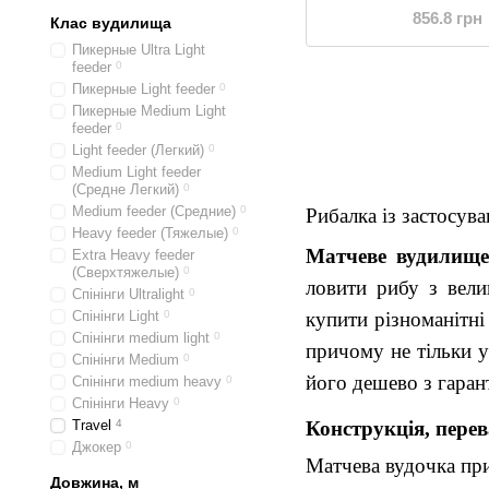
856.8 грн
Клас вудилища
Пикерные Ultra Light
feeder
0
Пикерные Light feeder
0
Пикерные Medium Light
feeder
0
Light feeder (Легкий)
0
Medium Light feeder
(Средне Легкий)
0
Medium feeder (Средние)
0
Рибалка із застосува
Heavy feeder (Тяжелые)
0
Матчеве вудилище
Extra Heavy feeder
(Сверхтяжелые)
0
ловити рибу з вел
Спінінги Ultralight
0
Спінінги Light
0
купити різноманітні
Спінінги medium light
0
причому не тільки у
Спінінги Medium
0
його дешево з гаран
Спінінги medium heavy
0
Спінінги Heavy
0
Travel
4
Конструкція, перев
Джокер
0
Матчева вудочка при
Довжина, м