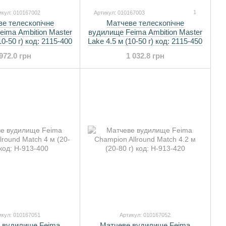
1
икул: 010167002
Артикул: 010167003
е телескопічне
Матчеве телескопічне
ima Ambition Master
вудилище Feima Ambition Master
10-50 г) код: 2115-400
Lake 4.5 м (10-50 г) код: 2115-450
972.0 грн
1 032.8 грн
икул: 010167051
Артикул: 010167052
 вудилище Feima
Матчеве вудилище Feima