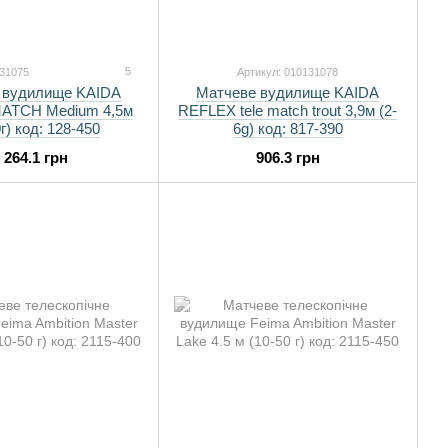
5
131075
Артикул: 010131078
 вудилище KAIDA
Матчеве вудилище KAIDA
ATCH Medium 4,5м
REFLEX tele match trout 3,9м (2-
г) код: 128-450
6g) код: 817-390
 264.1 грн
906.3 грн