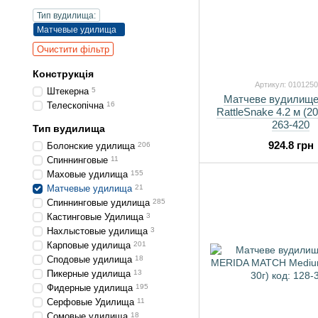
Тип вудилища:
Матчевые удилища
Очистити фільтр
Конструкція
Артикул: 010125
Штекерна
5
Матчеве вудилище
Телескопічна
16
RattleSnake 4.2 м (20
263-420
Тип вудилища
924.8 грн
Болонские удилища
206
Спиннинговые
11
Маховые удилища
155
Матчевые удилища
21
Спиннинговые удилища
285
Кастинговые Удилища
3
Нахлыстовые удилища
3
Карповые удилища
201
Сподовые удилища
18
Пикерные удилища
13
Фидерные удилища
195
Серфовые Удилища
11
Сомовые удилища
18