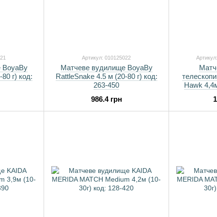
021
Артикул: 010125022
Артикул
 BoyaBy
Матчеве вудилище BoyaBy
Матч
-80 г) код:
RattleSnake 4.5 м (20-80 г) код:
телескопи
263-450
Hawk 4,4м
986.4 грн
1