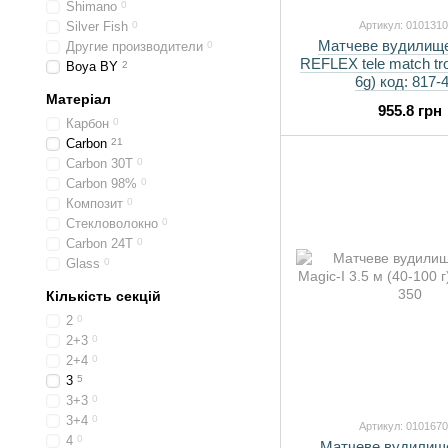
Shimano
0
Silver Fish
0
Артикул: 010131
Матчеве вудилищ
Другие производители
0
REFLEX tele match tro
Boya BY
2
6g) код: 817-
Матеріал
955.8 грн
Карбон
0
Carbon
21
Carbon 30Т
0
Carbon 98%
0
Композит
0
Стекловолокно
0
Carbon 24T
0
Glass
0
Кількість секцій
2
0
2+3
0
2+4
0
3
5
3+3
0
3+4
0
Артикул: 010167
4
0
Матчеве вудилищ