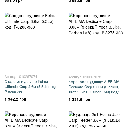
801.5 грн
2 052.9 грн
Артикул: 010267074
Артикул: 010267078
Сподове вудлище Feima
Коропове вудлище AIFEIMA
Ultimate Carp 3.6м (5.5Lb) код:
Dedicate Carp 3.60м (3 секції,
P-8260-360
тест 3.5lbs, Carbon IM8) код: P-
8275-360
1 942.2 грн
1 331.6 грн