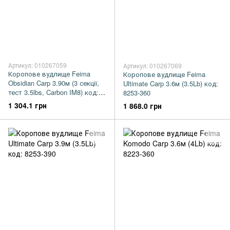
Артикул: 010267059
Артикул: 010267069
Коропове вудлище Feima
Коропове вудлище Feima
Obsidian Carp 3.90м (3 секції,
Ultimate Carp 3.6м (3.5Lb) код:
тест 3.5lbs, Carbon IM8) код:
8253-360
CARP-8203-390
1 304.1 грн
1 868.0 грн