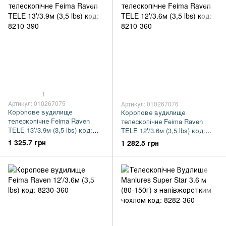
1
Артикул: 010267075
Артикул: 010267076
Коропове вудилище
Коропове вудилище
телескопічне Feima Raven
телескопічне Feima Raven
TELE 13′/3.9м (3,5 lbs) код:
TELE 12′/3.6м (3,5 lbs) код:
8210-390
8210-360
1 325.7 грн
1 282.5 грн