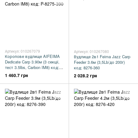
Артикул: 010267079
Артикул: 010267080
Коропове вудлище AIFEIMA
Вудлище 2в1 Feima Jazz Carp
Dedicate Carp 3.90м (3 секції,
Feeder 3.6м (3,5Lb/до 200г)
тест 3.5lbs, Carbon IM8) код:
код: 8276-360
P-8275-390
1 460.7 грн
2 028.2 грн