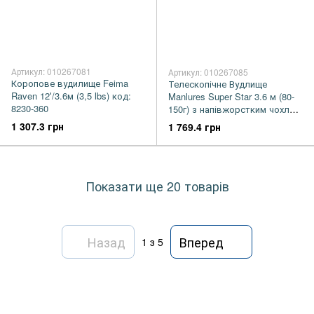
Артикул: 010267081
Артикул: 010267085
Коропове вудилище Feima
Телескопічне Вудлище
Raven 12′/3.6м (3,5 lbs) код:
Manlures Super Star 3.6 м (80-
8230-360
150г) з напівжорстким чохлом
код: 8282-360
1 307.3 грн
1 769.4 грн
Показати ще 20 товарів
Назад
Вперед
1
з 5