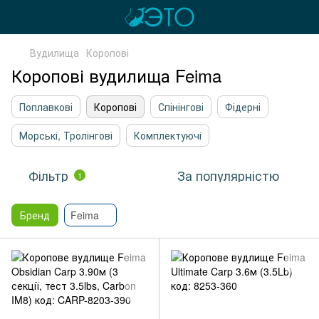
Вудилища
Коропові
Коропові вудилища Feima
Поплавкові
Коропові
Спінінгові
Фідерні
Морські, Тролінгові
Комплектуючі
Фільтр
За популярністю
1
Бренд
Feima