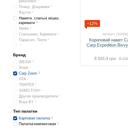
риболовлі
0
Плащі, Дощовики
0
Взуття
0
Намети, спальні мішки,
каремати
3
−12%
Меблі
0
Спальники, Каремати
0
Артикул: 210294
Короповий намет C
Парасолі, Тенти
0
Carp Expedition Bivv
0
Бренд
8 025.4 грн
9 10
WEIDA
0
Shark
0
Carp Zoom
3
HTA
0
TRAPER
0
SAMS FISH
0
Другие производители
0
Boya BY
0
Тип палатки
Карповая палатка
3
Палатка-кемпинговая
1