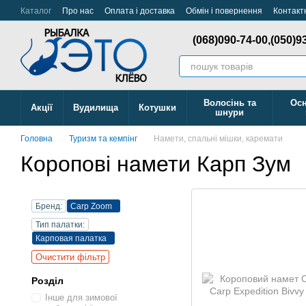
Перейти до основного контенту
Каталог
Про нас
Оплата і доставка
Обмін і повернення
Контакт
Відстежити Замовлення
(068)090-74-00,
(050)9
Волосінь та
Осн
Акції
Вудилища
Котушки
шнури
Головна
Туризм та кемпінг
Намети, спальні мішки, каремати
Коропові намети Карп Зум
Бренд:
Carp Zoom
Тип палатки:
Карповая палатка
Очистити фільтр
Розділ
Інше для зимової