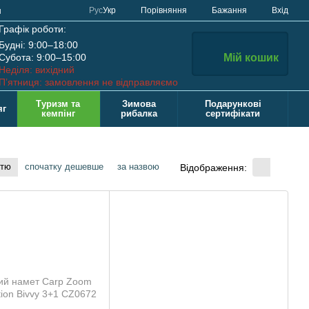
Порівняння
Рус
Укр
Бажання
Вхід
н
Графік роботи:
Будні: 9:00–18:00
Субота: 9:00–15:00
Мій кошик
Неділя: вихідний
П’ятниця: замовлення не відправляємо
Туризм та
Зимова
Подарункові
яг
кемпінг
рибалка
сертифікати
стю
спочатку дешевше
за назвою
Відображення: