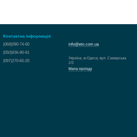
Контактна інформація
(068)090-74-00
info@eto.com.ua
(050)936-90-91
Україна, м.Одеса, вул. Самарська
(097)270-65-20
2/3
Мапа проїзду