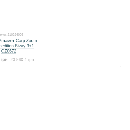
икул: 210294005
й намет Carp Zoom
edition Bivvy 3+1
CZ0672
 грн
20 860.4 грн