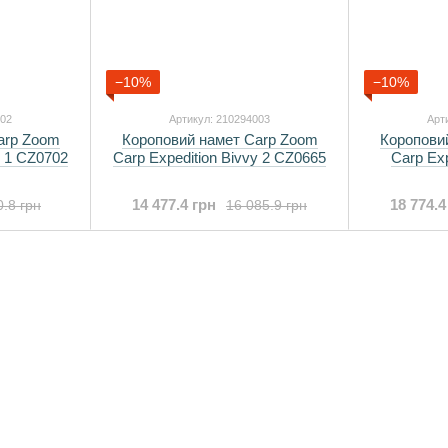
−10%
−10%
002
Артикул: 210294003
Арт
arp Zoom
Короповий намет Carp Zoom
Коропови
y 1 CZ0702
Carp Expedition Bivvy 2 CZ0665
Carp Exp
14 477.4 грн
18 774.4
0.8 грн
16 085.9 грн