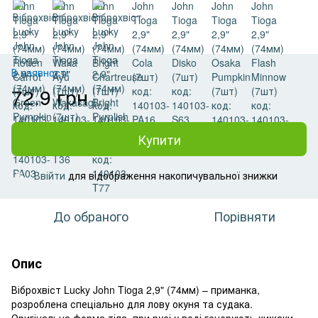
В наявності
72.9 грн
Купити
Ввійти
для відображення накопичувальної знижки
%
До обраного
Порівняти
Опис
Віброхвіст Lucky John Tioga 2,9" (74мм) – приманка,
розроблена спеціально для лову окуня та судака.
Оригінальна форма тіла, при русі у воді генерують хижаки