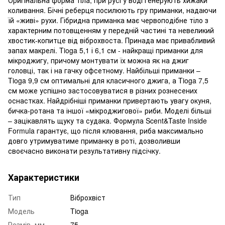
коливання. Бічні реберця посилюють гру приманки, надаючи
їй «живі» рухи. Гібридна приманка має червоподібне тіло з
характерним потовщенням у передній частині та невеликий
хвостик-копитце від віброхвоста. Принада має привабливий
запах макрелі. Tioga 5,1 і 6,1 см - найкращі приманки для
мікроджигу, причому монтувати їх можна як на джиг
головці, так і на гачку офсетному. Найбільші приманки –
Tioga 9,9 см оптимальні для класичного джига, а Tioga 7,5
см може успішно застосовуватися в різних рознесених
оснастках. Найдрібніші приманки привертають увагу окуня,
бичка-ротана та іншої «мікроджигової» риби. Моделі більші
– зацікавлять щуку та судака. Формула Scent&Taste Inside
Formula гарантує, що після клювання, риба максимально
довго утримуватиме приманку в роті, дозволивши
своєчасно виконати результативну підсічку.
Характеристики
Тип
Віброхвіст
Модель
Tioga
Розмір, мм
75