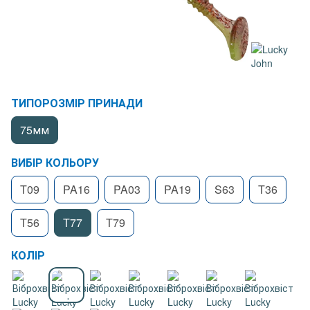
ТИПОРОЗМІР ПРИНАДИ
75мм
ВИБІР КОЛЬОРУ
T09
PA16
PA03
PA19
S63
T36
T56
T77
T79
КОЛІР