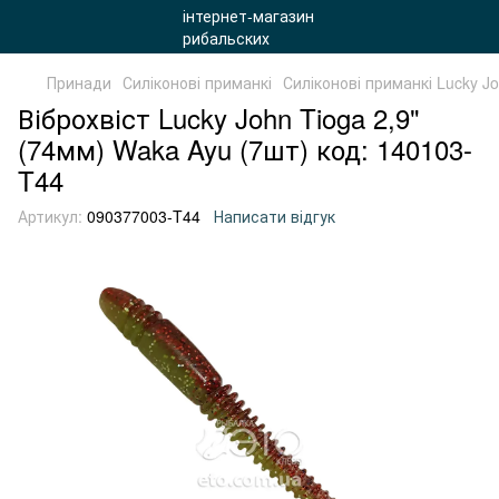
Принади
Силіконові приманкі
Силіконові приманкі Lucky J
Віброхвіст Lucky John Tioga 2,9"
(74мм) Waka Ayu (7шт) код: 140103-
T44
Артикул:
090377003-T44
Написати відгук