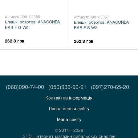
Артикул: 090103056
Артикул: 090103057
Блешні обертові ANACONDA
Блешні обертові ANACONDA
BAB-F-G-W9
BAB-F-S-W2
262.8 грн
262.8 грн
(068)090-74-00
(050)936-90-91
(097)270-65-20
Контактна інформація
Повна версія сайту
Мапа сайту
© 2014—2026
ЭТО - інтернет-магазин рибальских снастей