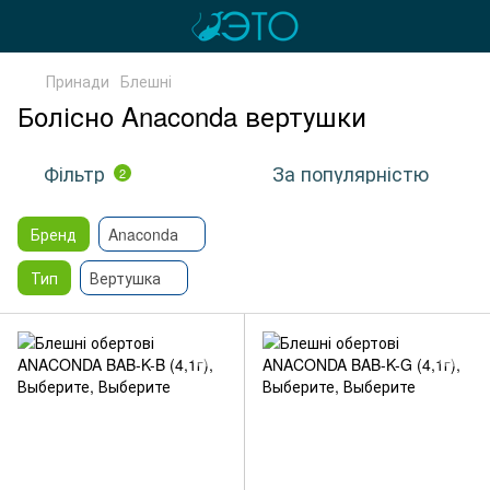
Принади
Блешні
Болісно Anaconda вертушки
Фільтр
За популярністю
2
Бренд
Anacondа
Тип
Вертушка