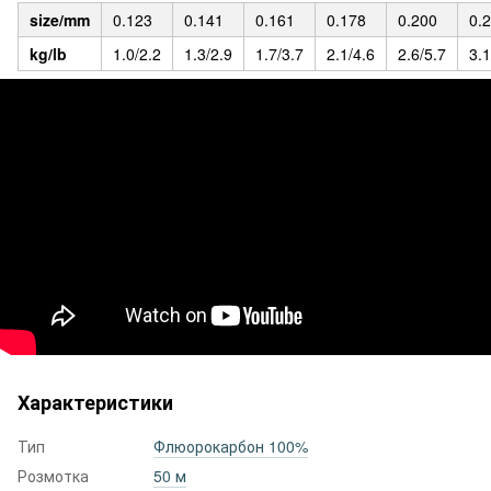
size/mm
0.123
0.141
0.161
0.178
0.200
0.
kg/lb
1.0/2.2
1.3/2.9
1.7/3.7
2.1/4.6
2.6/5.7
3.1
Характеристики
Тип
Флюорокарбон 100%
Розмотка
50 м