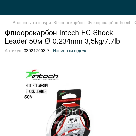
Волосінь та шнури
Флюорокарбон
Флюорокарбон Intech
Флюорокарбон Intech FC Shock
Leader 50м Ø 0.234mm 3,5kg/7.7lb
Артикул:
030217003-7
Написати відгук