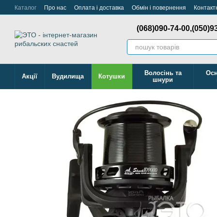
Перейти до основного контенту
Каталог
Про нас
Оплата і доставка
Обмін і повернення
Контакт
Відстежити Замовлення
(068)090-74-00,
(050)9
Волосінь та
Осн
Акції
Вудилища
Котушки
шнури