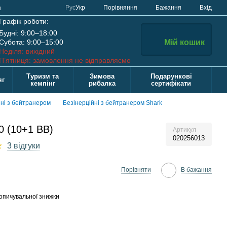
Порівняння
Рус
Укр
Бажання
Вхід
н
Графік роботи:
Будні: 9:00–18:00
Субота: 9:00–15:00
Мій кошик
Неділя: вихідний
П’ятниця: замовлення не відправляємо
Туризм та
Зимова
Подарункові
яг
кемпінг
рибалка
сертифікати
йні з бейтранером
Безінерційні з бейтранером Shark
0 (10+1 BB)
Артикул
020256013
3 відгуки
Порівняти
В бажання
опичувальної знижки