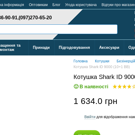
на інформація
Оптовикам
Блог
Угода користувача
Відгуки про магази
36-90-91,
(097)270-65-20
ащення та
Принади
Підгодовування
Аксесуари
Од
монтаж
Головна
Котушки
Безінерці
Котушка Shark ID 9000 (10+1 BB)
Котушка Shark ID 900
В наявності
1 634.0 грн
Ввійти
для відображення нак
%