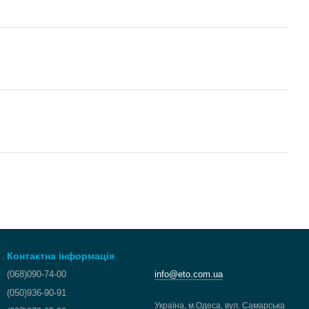
Контактна інформація
(068)090-74-00
info@eto.com.ua
(050)936-90-91
Україна, м.Одеса, вул. Самарська