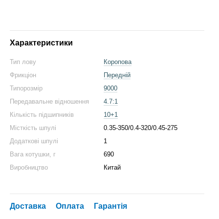
Характеристики
Тип лову
Коропова
Фрикціон
Передній
Типорозмір
9000
Передавальне відношення
4.7:1
Кількість підшипників
10+1
Місткість шпулі
0.35-350/0.4-320/0.45-275
Додаткові шпулі
1
Вага котушки, г
690
Виробництво
Китай
Доставка
Оплата
Гарантія