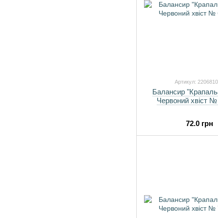
Артикул: 220681
Балансир "Крапал
Червоний хвіст № 6
72.0 грн