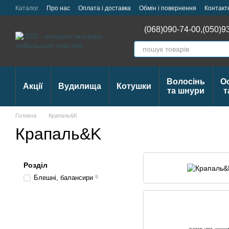
Перейти до основного контенту
Каталог
Про нас
Оплата і доставка
Обмін і повернення
Контакт
Відстежити Замовлення
(068)090-74-00,
(050)9
Волосінь
О
Акції
Вудилища
Котушки
та шнури
т
Головна
Крапаль&K
Крапаль&K
Розділ
Блешні, балансири
9