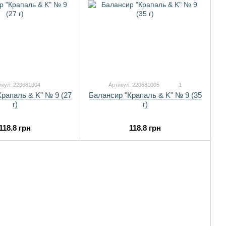
икул: 220681004
Артикул: 220681005
1
рапаль & K" № 9 (27
Балансир "Крапаль & K" № 9 (35
г)
г)
118.8 грн
118.8 грн