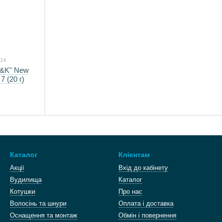
014
ь&K" New
 (20 г)
Каталог
Клієнтам
Акції
Вхід до кабінету
Вудилища
Каталог
Котушки
Про нас
Волосінь та шнури
Оплата і доставка
Оснащення та монтаж
Обмін і повернення