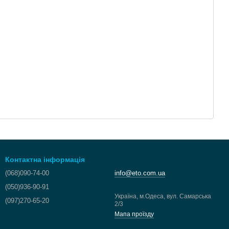
Контактна інформація
(068)090-74-00
info@eto.com.ua
(050)936-90-91
Україна, м.Одеса, вул. Самарська
(097)270-65-20
2/3
Мапа проїзду