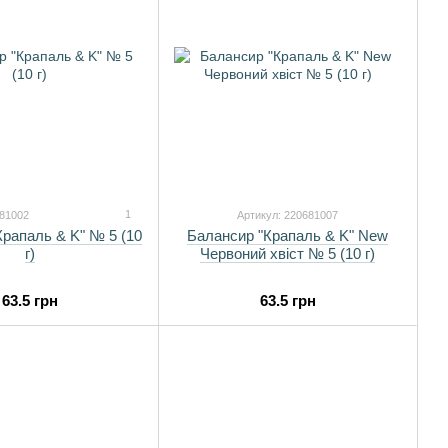
1
681002
Артикул: 220681007
рапаль & K" № 5 (10
Балансир "Крапаль & K" New
г)
Червоний хвіст № 5 (10 г)
63.5 грн
63.5 грн