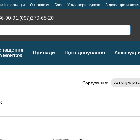
на інформація
Оптовикам
Блог
Угода користувача
Відгуки про магази
36-90-91,
(097)270-65-20
снащення
Принади
Підгодовування
Аксесуар
а монтаж
за популярні
Сортування: