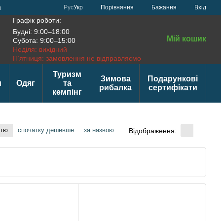
Порівняння
Рус
Укр
Бажання
Вхід
н
Графік роботи:
Будні: 9:00–18:00
Мій кошик
Субота: 9:00–15:00
Неділя: вихідний
П’ятниця: замовлення не відправляємо
Туризм
Зимова
Подарункові
и
Одяг
та
рибалка
сертифікати
кемпінг
стю
спочатку дешевше
за назвою
Відображення: