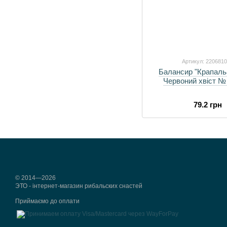
Артикул: 220681
Балансир "Крапал
Червоний хвіст № 7
79.2 грн
© 2014—2026
ЭТО - інтернет-магазин рибальских снастей
Приймаємо до оплати