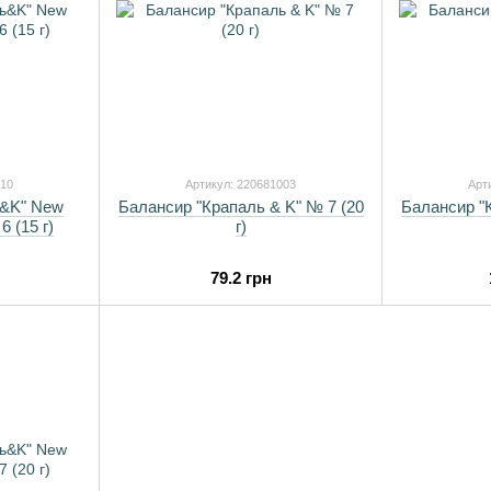
010
Артикул: 220681003
Арт
ь&K" New
Балансир "Крапаль & K" № 7 (20
Балансир "К
 (15 г)
г)
79.2 грн