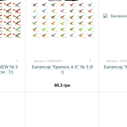
1
3
Артикул: 220681001
Артикул: 220
 NEW № 3
Балансир "Крапаль & K" № 3 (6
Балансир "К
м - 7г)
г)
60.3 грн