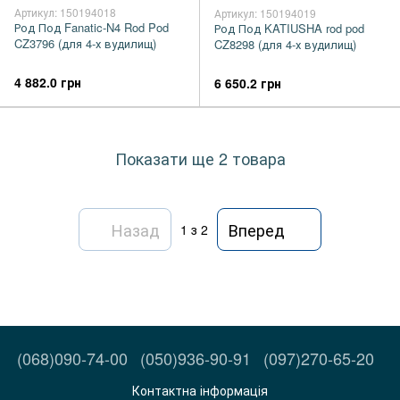
Артикул: 150194018
Артикул: 150194019
Род Под Fanatic-N4 Rod Pod
Род Под KATIUSHA rod pod
CZ3796 (для 4-х вудилищ)
CZ8298 (для 4-х вудилищ)
4 882.0 грн
6 650.2 грн
Показати ще 2 товара
Назад
Вперед
1
з 2
(068)090-74-00
(050)936-90-91
(097)270-65-20
Контактна інформація