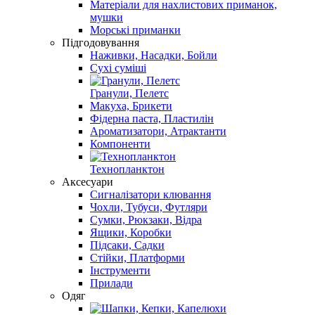
Матеріали для нахлистових приманок,
мушки
Морські приманки
Підгодовування
Наживки, Насадки, Бойли
Сухі суміші
Гранули, Пелетс
Макуха, Брикети
Фідерна паста, Пластилін
Ароматизатори, Атрактанти
Компоненти
Технопланктон
Аксесуари
Сигналізатори клювання
Чохли, Тубуси, Футляри
Сумки, Рюкзаки, Відра
Ящики, Коробки
Підсаки, Садки
Стійки, Платформи
Інструменти
Прилади
Одяг