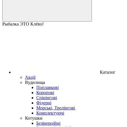
Рыбалка ЭТО Клёво!
Каталог
Акції
Вудилища
Поплавкові
Коропові
Спінінгові
Фідерні
Морські, Тролінгові
Комплектуючі
Котушки
Безінерційні