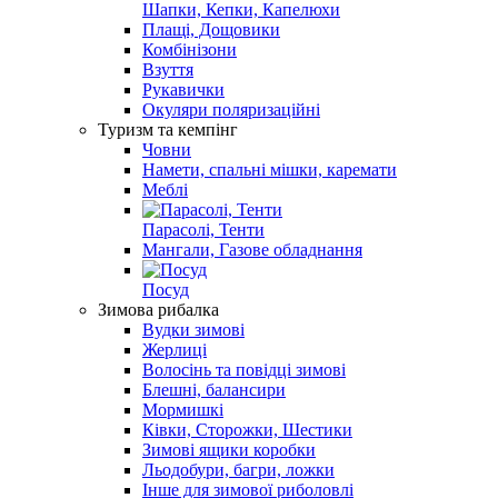
Шапки, Кепки, Капелюхи
Плащі, Дощовики
Комбінізони
Взуття
Рукавички
Окуляри поляризаційні
Туризм та кемпінг
Човни
Намети, спальні мішки, каремати
Меблі
Парасолі, Тенти
Мангали, Газове обладнання
Посуд
Зимова рибалка
Вудки зимові
Жерлиці
Волосінь та повідці зимові
Блешні, балансири
Мормишкі
Ківки, Сторожки, Шестики
Зимові ящики коробки
Льодобури, багри, ложки
Інше для зимової риболовлі