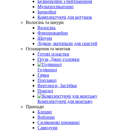
Безінерційні з бейтранером
Мультиплікаторні
Інерційні
Комплектуючі для котушок
Волосінь та шнури
Волосінь
Флюорокарбон
Шнури
Лідкор, матеріали для снастей
Оснащення та монтаж
Готові оснастки
Груза, Джиг-головки
Годівниці
Гачки
Поплавці
Вертлюги, Застібки
Повідці
Комплектуючі для монтажу
Принади
Блешні
Воблери
Силіконові приманкі
Самодури