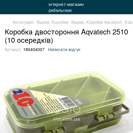
Аксесуари
Ящики, Коробки
Ящики, Коробки Aquatech
Кор
Коробка двостороння Aqvatech 2510
(10 осередків)
Артикул:
180404007
Написати відгук