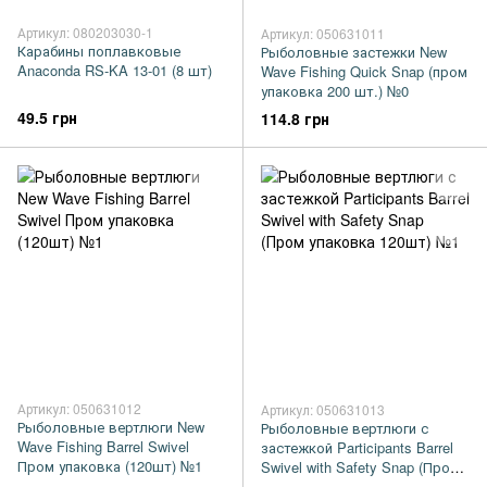
Артикул: 080203030-1
Артикул: 050631011
Карабины поплавковые
Рыболовные застежки New
Anaconda RS-KA 13-01 (8 шт)
Wave Fishing Quick Snap (пром
упаковка 200 шт.) №0
49.5 грн
114.8 грн
Артикул: 050631012
Артикул: 050631013
Рыболовные вертлюги New
Рыболовные вертлюги с
Wave Fishing Barrel Swivel
застежкой Participants Barrel
Пром упаковка (120шт) №1
Swivel with Safety Snap (Пром
упаковка 120шт) №1