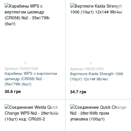
1
1
Артикул: 050631008
Артикул: 080231003
Карабины WPS с вертлюгом
Вертлюги Kaida Strength 1006
цилиндр (CR058) №2 -
(10шт) 12x14# 9lb/4кг
35кг/79lb (6шт)
30.6 грн
34.7 грн