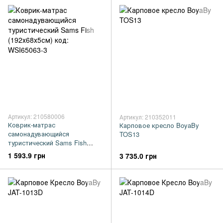
Артикул: 210580006
Артикул: 210352011
Коврик-матрас
Карповое кресло BoyaBy
самонадувающийся
TOS13
туристический Sams Fish
(192х68х5см) код: WSI65063-3
1 593.9 грн
3 735.0 грн