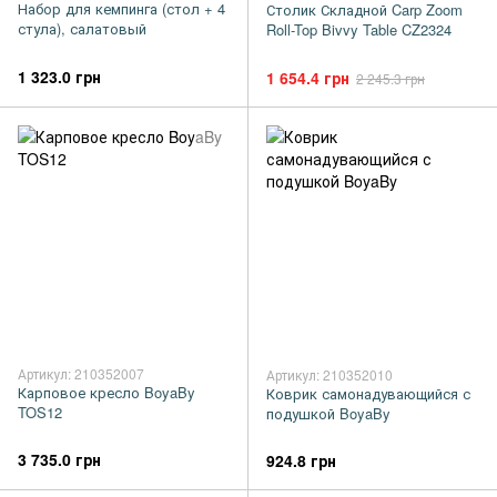
Набор для кемпинга (стол + 4
Столик Складной Carp Zoom
стула), салатовый
Roll-Top Bivvy Table CZ2324
1 323.0 грн
1 654.4 грн
2 245.3 грн
Артикул: 210352007
Артикул: 210352010
Карповое кресло BoyaBy
Коврик самонадувающийся с
TOS12
подушкой BoyaBy
3 735.0 грн
924.8 грн