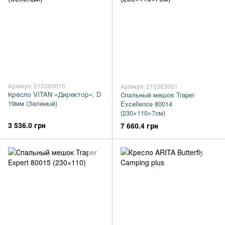
Артикул: 210393015
Артикул: 210363001
Кресло VITAN «Директор», D
Спальный мешок Traper
19мм (Зеленый)
Excellence 80014
(230×110×7см)
3 536.0 грн
7 660.4 грн