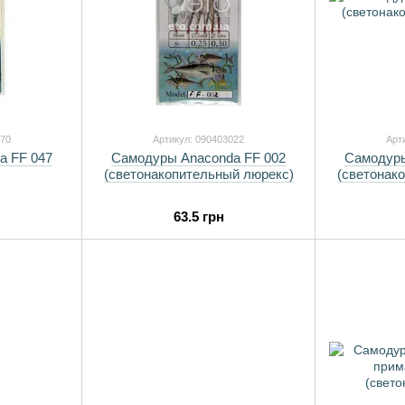
070
Артикул: 090403022
Арт
a FF 047
Самодуры Anaconda FF 002
Самодуры
(светонакопительный люрекс)
(светонак
63.5 грн