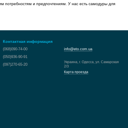
им потребностям и предпочтениям. У нас есть самодуры для
Контактная информация
(068)090-74-00
info@eto.com.ua
(050)936-90-91
Украина, г. Одесса, ул. Самарская
(097)270-65-20
2/3
Карта проезда