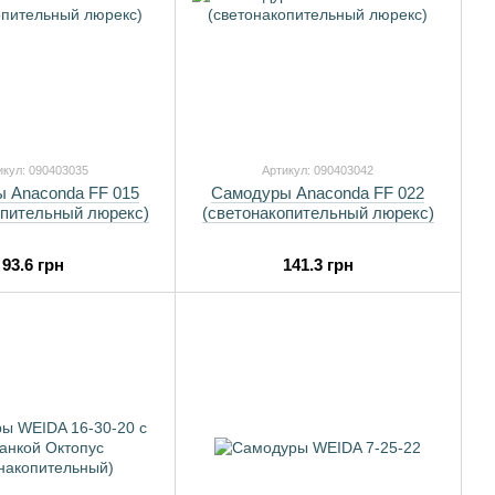
икул: 090403035
Артикул: 090403042
 Anaconda FF 015
Самодуры Anaconda FF 022
опительный люрекс)
(светонакопительный люрекс)
93.6 грн
141.3 грн