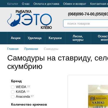
Перейти к основному контенту
Каталог
О нас
Оплата и доставка
Обмен и возврат
Контактная
(068)090-74-00,
(050)9
Лески,
Оснас
Акции
Удилища
Катушки
шнуры
мон
Главная
Приманки
Самодуры
Самодуры на ставриду, сел
скумбрию
Бренд
WEIDA
22
KAIDA
10
Anacondа
67
Количество крючков