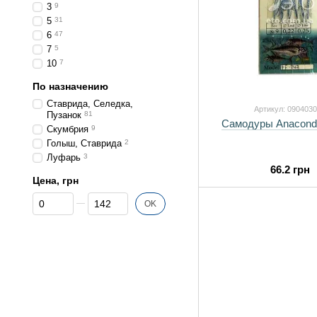
3
9
5
31
6
47
7
5
10
7
По назначению
Ставрида, Селедка,
Артикул: 090403
Пузанок
81
Самодуры Anacond
Скумбрия
9
Голыш, Ставрида
2
Луфарь
3
66.2 грн
Цена, грн
От Цена, грн
До Цена, грн
OK