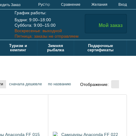
Сравнение
Рус
Укр
Желания
Вход
едить Заказ
График работы:
Будни: 9:00–18:00
Суббота: 9:00–15:00
Мой заказ
Воскресенье: выходной
Пятница: заказы не отправляем
Туризм и
Зимняя
Подарочные
кемпинг
рыбалка
сертификаты
ти
сначала дешевле
по названию
Отображение: