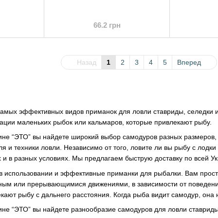
66.2 грн
Назад
1
2
3
4
5
Вперед
самых эффективных видов приманок для ловли ставриды, селедки и 
ации маленьких рыбок или кальмаров, которые привлекают рыбу.
не “ЭТО” вы найдете широкий выбор самодуров разных размеров, 
ля и техники ловли. Независимо от того, ловите ли вы рыбу с лодк
 и в разных условиях. Мы предлагаем быструю доставку по всей Ук
в использовании и эффективные приманки для рыбалки. Вам просто 
нным или прерывающимися движениями, в зависимости от поведен
кают рыбу с дальнего расстояния. Когда рыба видит самодур, она 
не “ЭТО” вы найдете разнообразие самодуров для ловли ставриды,