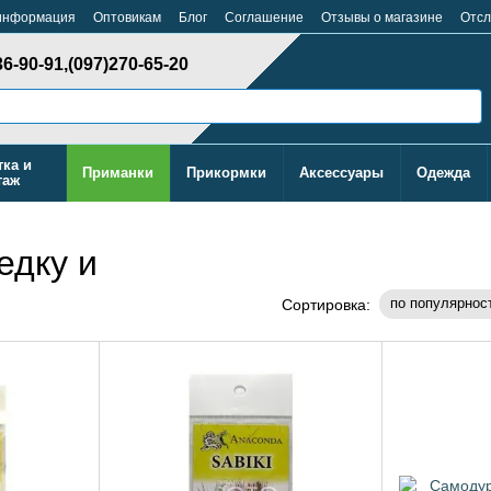
 информация
Оптовикам
Блог
Cоглашение
Отзывы о магазине
Отсл
36-90-91,
(097)270-65-20
тка и
Приманки
Прикормки
Аксессуары
Одежда
таж
едку и
по популярнос
Сортировка: