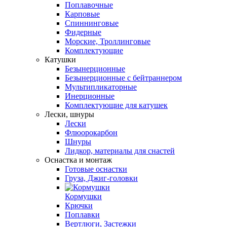
Поплавочные
Карповые
Спиннинговые
Фидерные
Морские, Троллинговые
Комплектующие
Катушки
Безынерционные
Безынерционные с бейтраннером
Мультипликаторные
Инерционные
Комплектующие для катушек
Лески, шнуры
Лески
Флюорокарбон
Шнуры
Лидкор, материалы для снастей
Оснастка и монтаж
Готовые оснастки
Груза, Джиг-головки
Кормушки
Крючки
Поплавки
Вертлюги, Застежки