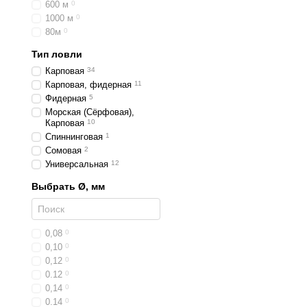
600 м
0
1000 м
0
80м
0
Тип ловли
Карповая
34
Карповая, фидерная
11
Фидерная
5
Морская (Сёрфовая),
Карповая
10
Спиннинговая
1
Сомовая
2
Универсальная
12
Выбрать Ø, мм
0,08
0
0,10
0
0,12
0
0.12
0
0,14
0
0.14
0