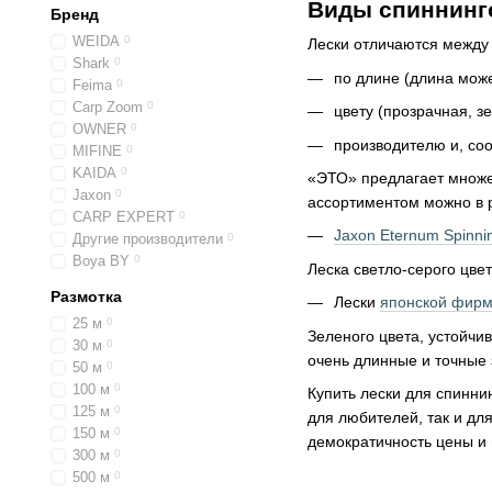
Виды спиннинг
Бренд
WEIDA
0
Лески отличаются между
Shark
0
по длине (длина може
Feima
0
Carp Zoom
0
цвету (прозрачная, зе
OWNER
0
производителю и, соо
MIFINE
0
KAIDA
0
«ЭТО» предлагает множе
Jaxon
0
ассортиментом можно в 
CARP EXPERT
0
Jaxon Eternum Spinni
Другие производители
0
Boya BY
0
Леска светло-серого цве
Размотка
Лески
японской фирм
25 м
0
Зеленого цвета, устойч
30 м
0
очень длинные и точные 
50 м
0
100 м
0
Купить лески для спинни
125 м
0
для любителей, так и дл
150 м
0
демократичность цены и 
300 м
0
500 м
0