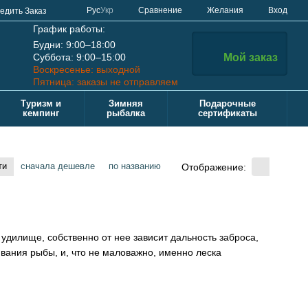
Сравнение
Рус
Укр
Желания
Вход
едить Заказ
График работы:
Будни: 9:00–18:00
Суббота: 9:00–15:00
Мой заказ
Воскресенье: выходной
Пятница: заказы не отправляем
Туризм и
Зимняя
Подарочные
кемпинг
рыбалка
сертификаты
ти
сначала дешевле
по названию
Отображение:
 удилище, собственно от нее зависит дальность заброса,
ивания рыбы, и, что не маловажно, именно леска