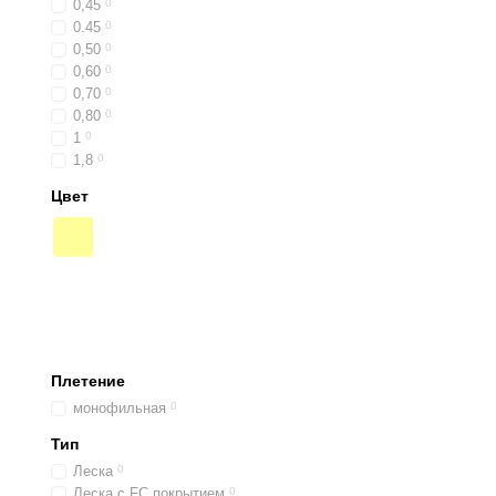
0,45
0
0.45
0
0,50
0
0,60
0
0,70
0
0,80
0
1
0
1,8
0
Цвет
Плетение
монофильная
0
Тип
Леска
0
Леска с FC покрытием
0