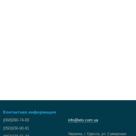
Контактная информация
(068)090-74-00
info@eto.com.ua
(050)936-90-91
Украина, г. Одесса, ул. Самарская