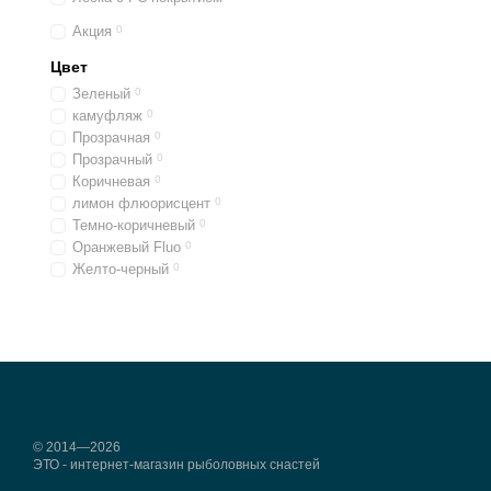
Акция
0
Цвет
Зеленый
0
камуфляж
0
Прозрачная
0
Прозрачный
0
Коричневая
0
лимон флюорисцент
0
Темно-коричневый
0
Оранжевый Fluo
0
Желто-черный
0
© 2014—2026
ЭТО - интернет-магазин рыболовных снастей