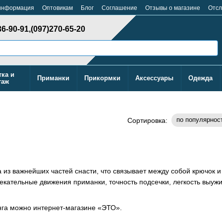
 информация
Оптовикам
Блог
Cоглашение
Отзывы о магазине
Отсл
36-90-91,
(097)270-65-20
тка и
Приманки
Прикормки
Аксессуары
Одежда
таж
по популярнос
Сортировка:
 из важнейших частей снасти, что связывает между собой крючок и
лекательные движения приманки, точность подсечки, легкость выуж
нга можно интернет-магазине «ЭТО».