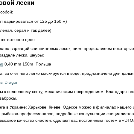
овой лески
 собой:
т варьироваться от 125 до 150 м)
леная, серая и так далее);
тветственно цене.
ство вариаций спиннинговых лесок, ниже представляем некоторые
разделе лески, шнуры:
ng
0,40 mm 150m Польша
та, за счет чего легко маскируется в воде, предназначена для дал
ы Dragon
ивы к солнечному свету, механическим повреждениям. Благодаря т
забросы.
нга в Украине: Харькове, Киеве, Одессе можно в филиалах нашего
я рыбаков-профессионалов, подробные консультации специалистов 
высокое качество снастей, сделают вас постоянным гостем в «ЭТО