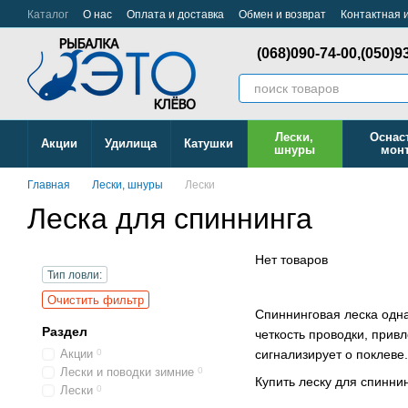
Перейти к основному контенту
Каталог
О нас
Оплата и доставка
Обмен и возврат
Контактная
(068)090-74-00,
(050)9
Лески,
Оснас
Акции
Удилища
Катушки
шнуры
мон
Главная
Лески, шнуры
Лески
Леска для спиннинга
Нет товаров
Тип ловли:
Очистить фильтр
Спиннинговая леска одна
Раздел
четкость проводки, прив
Акции
0
сигнализирует о поклеве.
Лески и поводки зимние
0
Купить леску для спинни
Лески
0