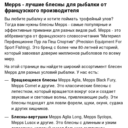
Mepps - лучшие блесны для рыбалки от
французского производителя
Вы любите рыбалку и хотите поймать трофейный улов?
Тогда вам нужны блесны Mepps - самые популярные и
эффективные приманки для разных видов рыб. Mepps - это
аббревиатура от французского словосочетания "Материел
Перфекционне Пур ла Пеш Спортив" (Precision Equipment For
Sport Fishing). Это бренд с более чем 80-летней историей,
который завоевал доверие миллионов рыболовов по всему
миру.
На этой странице вы найдете широкий ассортимент блесен
Mepps для разных условий рыбалки. У нас есть:
Вращающиеся блесны
Mepps Aglia, Mepps Black Fury,
Mepps Comet и другие. Это классические блесны с
лепестком, который вращается вокруг оси и создает
звуковые и световые волны, привлекающие рыбу. Эти
блесны подходят для ловли форели, щуки, окуня, судака
и других хищников.
Блесны-вертушки
Mepps Aglia Long, Mepps Syclops,
Mepps Lusox и другие. Это блесны с длинным и узким
лепестком, который имеет большую амплитуду