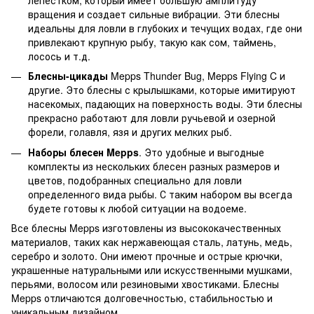
вращения и создает сильные вибрации. Эти блесны
идеальны для ловли в глубоких и течущих водах, где они
привлекают крупную рыбу, такую как сом, таймень,
лосось и т.д.
Блесны-цикады
Mepps Thunder Bug, Mepps Flying C и
другие. Это блесны с крылышками, которые имитируют
насекомых, падающих на поверхность воды. Эти блесны
прекрасно работают для ловли ручьевой и озерной
форели, голавля, язя и других мелких рыб.
Наборы блесен Mepps
. Это удобные и выгодные
комплекты из нескольких блесен разных размеров и
цветов, подобранных специально для ловли
определенного вида рыбы. С таким набором вы всегда
будете готовы к любой ситуации на водоеме.
Все блесны Mepps изготовлены из высококачественных
материалов, таких как нержавеющая сталь, латунь, медь,
серебро и золото. Они имеют прочные и острые крючки,
украшенные натуральными или искусственными мушками,
перьями, волосом или резиновыми хвостиками. Блесны
Mepps отличаются долговечностью, стабильностью и
уникальным дизайном.