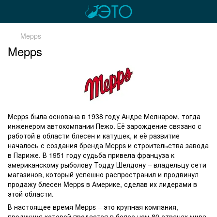
Mepps
Mepps
Mepps была основана в 1938 году Андре Мелнаром, тогда
инженером автокомпании Пежо. Её зарождение связано с
работой в области блесен и катушек, и её развитие
началось с создания бренда Mepps и строительства завода
в Париже. В 1951 году судьба привела француза к
американскому рыболову Тодду Шелдону – владельцу сети
магазинов, который успешно распространил и продвинул
продажу блесен Mepps в Америке, сделав их лидерами в
этой области.
В настоящее время Mepps – это крупная компания,
продукция которой продается в более чем 80 странах мира.