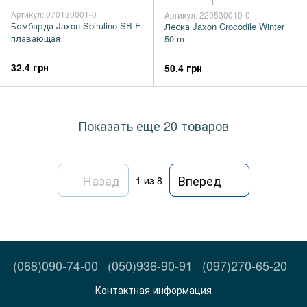
1
Артикул: 070130001-0
Артикул: 220530010-0
Бомбарда Jaxon Sbirulino SB-F
Леска Jaxon Crocodile Winter
плавающая
50 m
32.4 грн
50.4 грн
Показать еще 20 товаров
Назад
Вперед
1
из 8
(068)090-74-00
(050)936-90-91
(097)270-65-20
Контактная информация