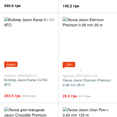
540.0 грн
142.2 грн
Акция
−39%
1
Артикул: 090230059-O
Артикул: 030130014-08
Воблер Jaxon Karas VJ-KA
Леска Jaxon Eternum Premium
9FO
0,08 mm 25 m
292.5 грн
29.3 грн
293.4 грн
47.7 грн