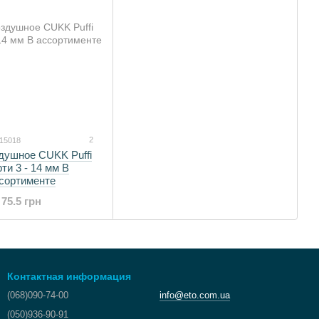
2
115018
душное CUKK Puffi
ти 3 - 14 мм В
сортименте
75.5 грн
Контактная информация
(068)090-74-00
info@eto.com.ua
(050)936-90-91