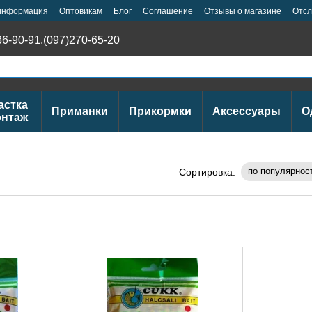
 информация
Оптовикам
Блог
Cоглашение
Отзывы о магазине
Отсл
36-90-91,
(097)270-65-20
астка
Приманки
Прикормки
Аксессуары
О
онтаж
по популярнос
Сортировка: