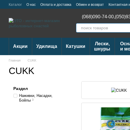
Перейти к основному контенту
Каталог
О нас
Оплата и доставка
Обмен и возврат
Контактная
(068)090-74-00,
(050)9
Лески,
Осн
Акции
Удилища
Катушки
шнуры
и м
Главная
CUKK
CUKK
Раздел
Наживки, Насадки,
Бойлы
3