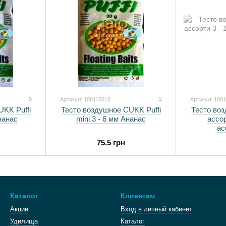
5
2
Артикул: 100115013
Артикул: 100
KK Puffi
Тесто воздушное CUKK Puffi
Тесто воз
нанас
mini 3 - 6 мм Ананас
ассор
ас
75.5 грн
Каталог
Клиентам
Акции
Вход в личный кабинет
Удилища
Каталог