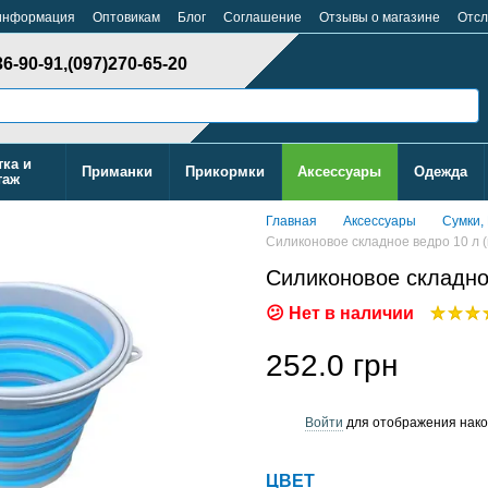
 информация
Оптовикам
Блог
Cоглашение
Отзывы о магазине
Отсл
36-90-91,
(097)270-65-20
тка и
Приманки
Прикормки
Аксессуары
Одежда
таж
Главная
Аксессуары
Сумки,
Силиконовое складное ведро 10 л (
Силиконовое складное
Нет в наличии
252.0 грн
Войти
для отображения нако
%
ЦВЕТ