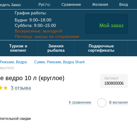
Сравнение
Рус
Укр
Желания
Вход
едить Заказ
График работы:
Будни: 9:00–18:00
Суббота: 9:00–15:00
Мой заказ
Воскресенье: выходной
Пятница: заказы не отправляем
Туризм и
Зимняя
Подарочные
кемпинг
рыбалка
сертификаты
 Рюкзаки, Ведра
Сумки, Рюкзаки, Ведра Shark
круглое)
 ведро 10 л (круглое)
Артикул
180800006
3 отзыва
К сравнению
В желания
пительной скидки