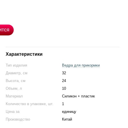
ится
Характеристики
Тип изделия
Ведра для прикормки
Диаметр, см
32
Высота, см
24
Объем, л
10
Материал
Силикон + пластик
Количество в упаковке, шт.
1
Цена за
единицу
Производство
Китай