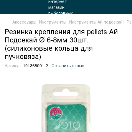
Аксессуары
Инструменты
Инструменты Ай подсекай!
Ре
Резинка крепления для pellets Ай
Подсекай Ø 6-8мм 30шт.
(силиконовые кольца для
пучковяза)
Артикул:
191368001-2
Оставить отзыв