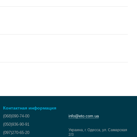
Контактная информация
(068)090-74-00
info@eto.com.ua
(050)936-90-91
Украина, г. Одесса, ул. Самарская
(097)270-65-20
2/3