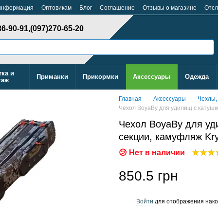
 информация
Оптовикам
Блог
Cоглашение
Отзывы о магазине
Отсл
36-90-91,
(097)270-65-20
тка и
Приманки
Прикормки
Аксессуары
Одежда
таж
Главная
Аксессуары
Чехлы,
Чехол BoyaBy для удилищ с катушко
Чехол BoyaBy для уд
секции, камуфляж Kry
Нет в наличии
850.5 грн
Войти
для отображения нако
%