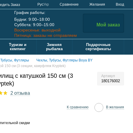
Сравнение
Рус
Укр
Желания
Вход
едить Заказ
График работы:
Будни: 9:00–18:00
Суббота: 9:00–15:00
Мой заказ
Воскресенье: выходной
Пятница: заказы не отправляем
Туризм и
Зимняя
Подарочные
кемпинг
рыбалка
сертификаты
 Тубусы, Футляры
Чехлы, Тубусы, Футляры Boya BY
й 150 см (3 секции, камуфляж Kryptek)
илищ с катушкой 150 см (3
Артикул
180176002
ptek)
2 отзыва
К сравнению
В желания
пительной скидки