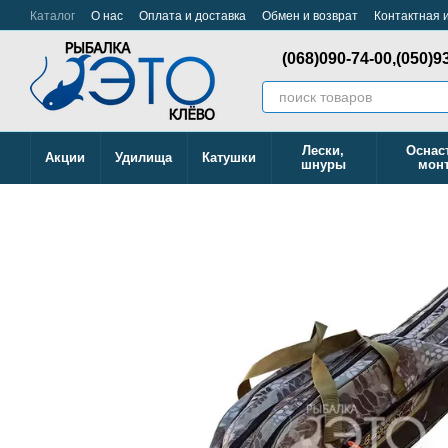
Перейти к основному контенту
Каталог
О нас
Оплата и доставка
Обмен и возврат
Контактная
(068)090-74-00,
(050)9
Лески,
Оснас
Акции
Удилища
Катушки
шнуры
мон