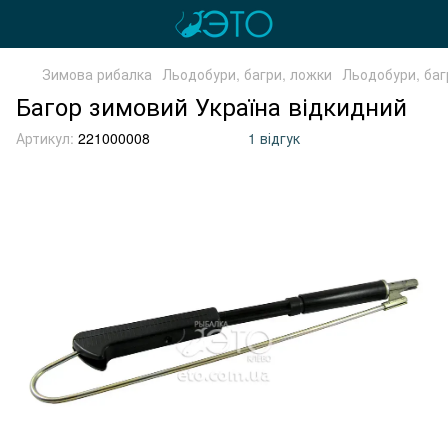
Зимова рибалка
Льодобури, багри, ложки
Льодобури, баг
Багор зимовий Україна відкидний
Артикул:
221000008
1 відгук