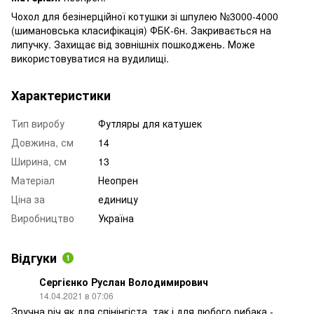
Чохол для безінерційної котушки зі шпулею №3000-4000
(шимановська класифікація) ФБК-6н. Закривається на
липучку. Захищає від зовнішніх пошкоджень. Може
використовуватися на вудилищі.
Характеристики
Тип виробу
Футляры для катушек
Довжина, см
14
Ширина, см
13
Матеріал
Неопрен
Ціна за
единицу
Виробництво
Україна
Відгуки
1
Сергієнко Руслан Володимирович
14.04.2021 в 07:06
Зручна річ як для спінінгіста, так і для любого рибака -