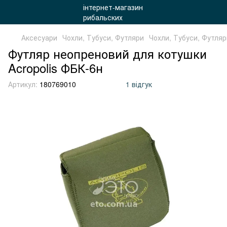
Аксесуари
Чохли, Тубуси, Футляри
Чохли, Тубуси, Футляри
Футляр неопреновий для котушки
Acropolis ФБК-6н
Артикул:
180769010
1 відгук